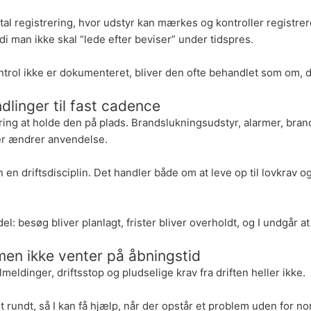
 registrering, hvor udstyr kan mærkes og kontroller registrere
di man ikke skal “lede efter beviser” under tidspres.
ntrol ikke er dokumenteret, bliver den ofte behandlet som om, d
dlinger til fast cadence
ring at holde den på plads. Brandslukningsudstyr, alarmer, brandd
aler ændrer anvendelse.
 en driftsdisciplin. Det handler både om at leve op til lovkrav og 
l: besøg bliver planlagt, frister bliver overholdt, og I undgår a
en ikke venter på åbningstid
lmeldinger, driftsstop og pludselige krav fra driften heller ikke.
rundt, så I kan få hjælp, når der opstår et problem uden for n