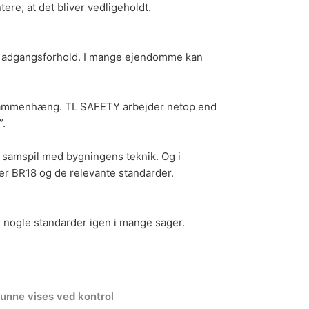
tere, at det bliver vedligeholdt.
og adgangsforhold. I mange ejendomme kan
én sammenhæng. TL SAFETY arbejder netop end
”.
g samspil med bygningens teknik. Og i
her BR18 og
de relevante standarder
.
 nogle standarder igen i mange sager.
unne vises ved kontrol