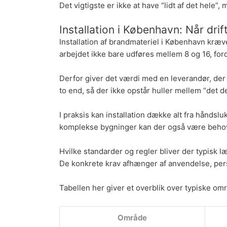
Det vigtigste er ikke at have “lidt af det hele”,
Installation i København: Når dr
Installation af brandmateriel i København kr
arbejdet ikke bare udføres mellem 8 og 16, fordi
Derfor giver det værdi med en leverandør, de
to end, så der ikke opstår huller mellem “det d
I praksis kan installation dække alt fra hånds
komplekse bygninger kan der også være behov f
Hvilke standarder og regler bliver der typisk l
De konkrete krav afhænger af anvendelse, per
Tabellen her giver et overblik over typiske om
Område