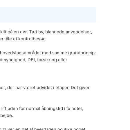
ilt på en dør. Tæt by, blandede anvendelser,
n tåle et kontrolbesøg.
e i hovedstadsområdet med samme grundprincip:
randmyndighed,
DBI
, forsikring eller
 der har været udvidet i etaper. Det giver
t uden for normal åbningstid i fx hotel,
rbejde.
ng bliver en del af hverdagen og ikke noget,