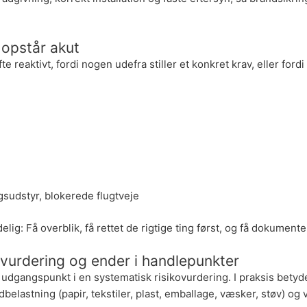
 opstår akut
e reaktivt, fordi nogen udefra stiller et konkret krav, eller for
gsudstyr, blokerede flugtveje
elig: Få overblik, få rettet de rigtige ting først, og få dokumente
ovurdering og ender i handlepunkter
 udgangspunkt i en systematisk risikovurdering. I praksis bety
ndbelastning (papir, tekstiler, plast, emballage, væsker, støv) 