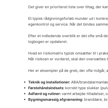
Det giver en prioriteret liste over tiltag, der
Et typisk rådgivningsforløb munder ud i konkrete 
egenkontrol og service. Når det bindes sammen 
Efter et indledende overblik er det ofte små det
logbogen er opdateret.
Hvad en risikomatrix typisk omsætter til i praks
Når risikoen er vurderet, skal den oversættes t
Her er eksempler på de greb, der ofte indgår, a
Teknik og installationer:
ABA/
brandalarmanlæ
Førstehåndsindsats:
korrekt type slukker
(pul
Adfærd og rutiner:
varmt arbejde-tilladelser, 
Bygningsmæssig afgrænsning:
branddøre, bra