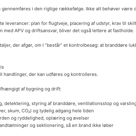
 kan gennemføres i den rigtige rækkefølge. Ikke alt behøver vær
leverancer: plan for flugtveje, placering af udstyr, krav til skilt
med APV og driftsansvar, bliver det også lettere at fastholde.
aljer, der afgør, om I “består” et kontrolbesøg: at branddøre lukke
is
il handlinger, der kan udføres og kontrolleres.
fhængigt af bygning og drift:
g
, detektering,
styring af branddøre
, ventilationsstop og varslin
ver, skum,
CO₂
) og tydelig adgang hele tiden
orden og ryddelighed, oplæring og øvelser
ndtætninger og sektionering, så en brand ikke løber