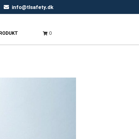
info@tlsafety.dk
0
PRODUKT