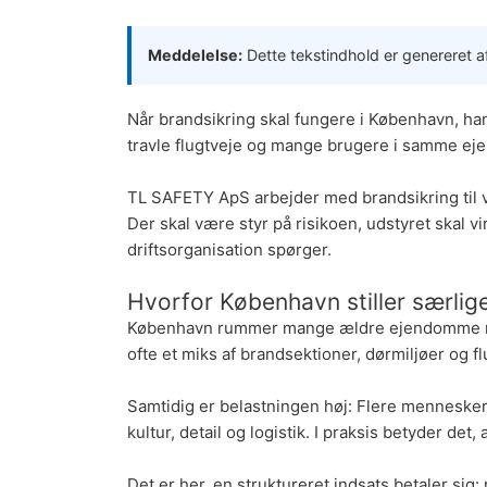
Meddelelse:
Dette tekstindhold er genereret af
Når brandsikring skal fungere i København, ha
travle flugtveje og mange brugere i samme ejen
TL SAFETY ApS arbejder med
brandsikring
til
Der skal være styr på risikoen, udstyret skal 
driftsorganisation spørger.
Hvorfor København stiller særlige
København rummer mange ældre ejendomme med o
ofte et miks af brandsektioner, dørmiljøer og flu
Samtidig er belastningen høj: Flere mennesker
kultur, detail og logistik. I praksis betyder de
Det er her, en struktureret indsats betaler sig: