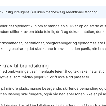
 kunstig intelligens (AI) uden menneskelig redaktionel ændring.
ndler det sjældent kun om at hænge en slukker op og sætte et sk
dom stiller krav om både teknik, drift og dokumentation, der ka
 virksomheder, institutioner, boligforeninger og ejendomsejer
virke, og papirarbejdet skal kunne fremvises uden panik, når b
 krav til brandsikring
mbygninger, sammenlagte lejemål og tekniske installationer,
gtveje, som “sådan plejer vi”-drift ikke altid passer til.
 på mindre plads, mange besøgende, skiftende bemanding og drif
t, at en løsning skal fungere, også når nøglepersonen ikke er på a
 rådgivning, korrekt installation og faste eftersyn, så brandsikri