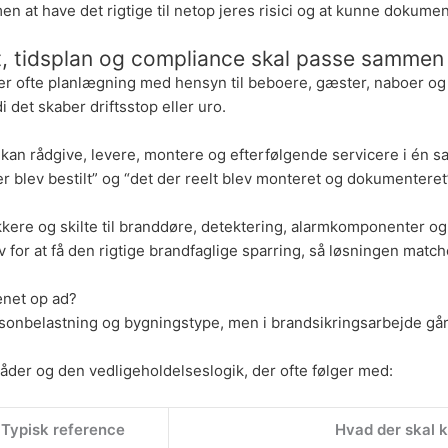
 men at have det rigtige til netop jeres risici og at kunne dokumen
ift, tidsplan og compliance skal passe sammen
æver ofte planlægning med hensyn til beboere, gæster, naboer 
 det skaber driftsstop eller uro.
r kan rådgive, levere, montere og efterfølgende servicere i 
er blev bestilt” og “det der reelt blev monteret og dokumenteret
lukkere og skilte til branddøre, detektering, alarmkomponenter o
or at få den rigtige brandfaglige sparring, så løsningen matc
ænet op ad?
sonbelastning og bygningstype, men i brandsikringsarbejde går
råder og den vedligeholdelseslogik, der ofte følger med:
Typisk reference
Hvad der skal k