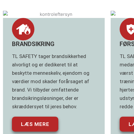
BRANDSIKRING
FØR
TL SAFETY tager brandsikkerhed
TL SA
alvorligt og er dedikeret til at
medar
beskytte menneskeliv, ejendom og
værst 
værdier mod skader forårsaget af
trænin
brand. Vi tilbyder omfattende
hjerte
brandsikringsløsninger, der er
udstyr
skræddersyet til jeres behov.
redde l
LÆS MERE
L