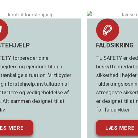
STEHJÆLP
FALDSIKRING
FETY forbereder dine
TL SAFETY er dedik
bejdere og ejendom til den
beskytte medarbej
tænkelige situation. Vi tilbyder
sikkerhed i højder
g i førstehjælp, installation af
faldsikringsløsni
startere og vedligeholdelse af
strengeste sikke
. Alt sammen designet til at
er designet til at
iv.
for faldulykker.
ÆS MERE
LÆS MERE