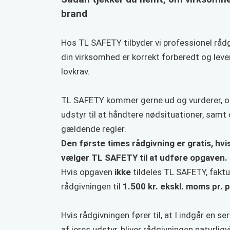
brand
Hos TL SAFETY tilbyder vi professionel rådgi
din virksomhed er korrekt forberedt og leve
lovkrav.
TL SAFETY kommer gerne ud og vurderer, om
udstyr til at håndtere nødsituationer, samt
gældende regler.
Den første times rådgivning er gratis, hvi
vælger TL SAFETY til at udføre opgaven.
Hvis opgaven
ikke
tildeles TL SAFETY, fakt
rådgivningen til
1.500 kr. ekskl. moms pr. 
Hvis rådgivningen fører til, at I indgår en se
af jeres udstyr, bliver rådgivningen naturlig