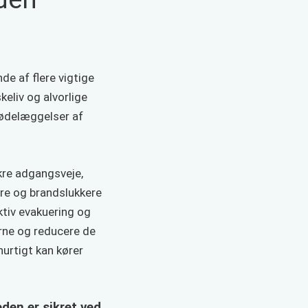
de af flere vigtige
eliv og alvorlige
 ødelæggelser af
kre adgangsveje,
e og brandslukkere
ktiv evakuering og
rne og reducere de
urtigt kan kører
den er sikret ved