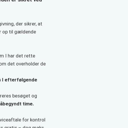
vning, der sikrer, at
r op til gældende
 I har det rette
 om det overholder de
s I efterfølgende
ureres besøget og
påbegyndt time.
rviceaftale for kontrol
vis gratis – dog maks.