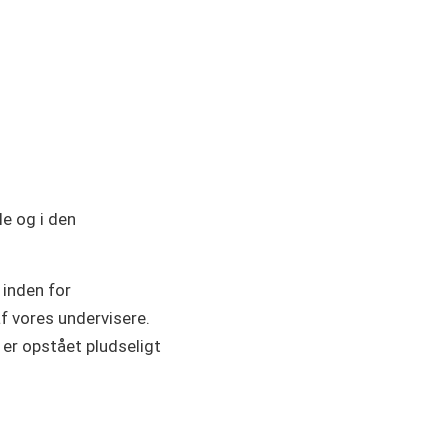
le og i den
 inden for
f vores undervisere.
 er opstået pludseligt