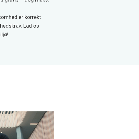
ksomhed er korrekt
rhedskrav. Lad os
ljø!