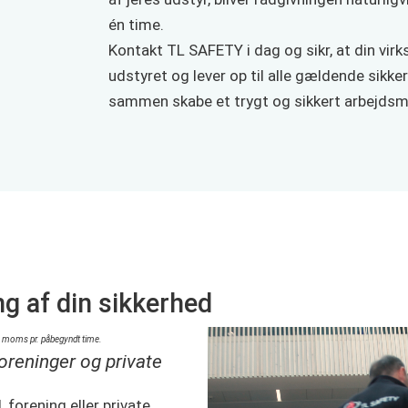
én time.
Kontakt TL SAFETY i dag og sikr, at din vir
udstyret og lever op til alle gældende sikke
sammen skabe et trygt og sikkert arbejdsmi
 af din sikkerhed
ive moms pr. påbegyndt time.
foreninger og private
 forening eller private