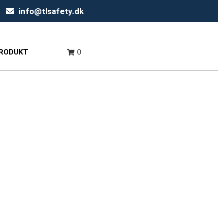
info@tlsafety.dk
0
PRODUKT