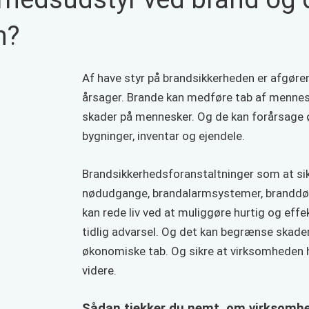
n?
Af have styr på brandsikkerheden er afgøren
årsager. Brande kan medføre tab af mennesk
skader på mennesker. Og de kan forårsage
bygninger, inventar og ejendele.
Brandsikkerhedsforanstaltninger som at si
nødudgange, brandalarmsystemer, branddør
kan rede liv ved at muliggøre hurtig og effe
tidlig advarsel. Og det kan begrænse skade
økonomiske tab. Og sikre at virksomheden h
videre.
Sådan tjekker du nemt, om virksomhe