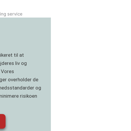
eret til at
deres liv og
. Vores
nger overholder de
rhedsstandarder og
 minimere risikoen