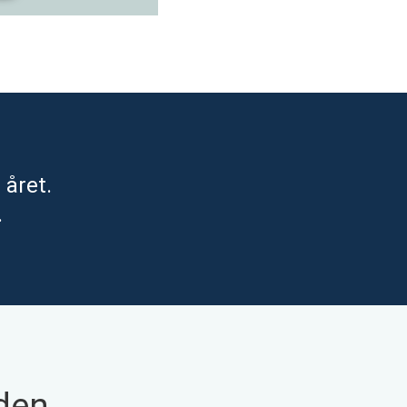
 året.
.
 den