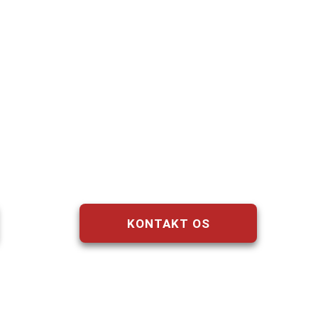
rstehjælp og faldsikri
rvice, rådgivning og ku
KONTAKT OS