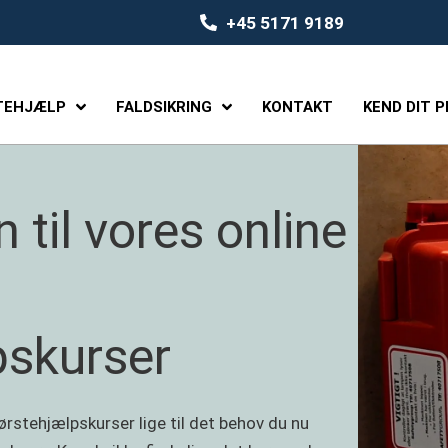
+45 5171 9189
TEHJÆLP
FALDSIKRING
KONTAKT
KEND DIT 
il vores ­online
pskurser
ørstehjælpskurser lige til det behov du nu