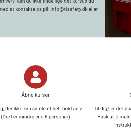
rhverv. Kan du ikke finde lige det kursus du
e med at kontakte os på:
info@tlsafety.dk
eller
Åbne kurser
ig, der ikke kan samle et helt hold selv
Til dig/jer der ø
(Du/I er mindre end 6 personer)
Husk at tilmeld
instruk