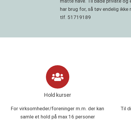
måtte have. Til både private og e
har brug for, så tøv endelig ikk
tlf.
51719189
Hold kurser
For virksomheder/foreninger m.m. der kan
Til d
samle et hold på max 16 personer