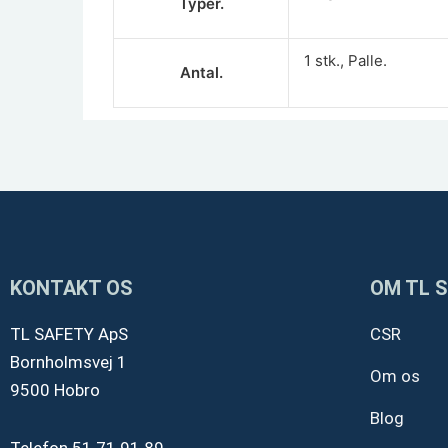
Typer.
1 stk., Palle.
Antal.
KONTAKT OS
OM TL 
TL SAFETY ApS
CSR
Bornholmsvej 1
Om os
9500 Hobro
Blog
Telefon
51 71 91 89