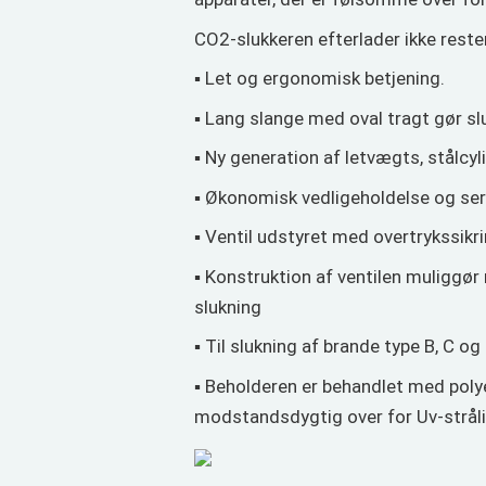
CO2-slukkeren efterlader ikke rester
▪ Let og ergonomisk betjening.
▪ Lang slange med oval tragt gør slu
▪ Ny generation af letvægts, stålcyl
▪ Økonomisk vedligeholdelse og ser
▪ Ventil udstyret med overtrykssikr
▪ Konstruktion af ventilen muliggør 
slukning
▪ Til slukning af brande type B, C og
▪ Beholderen er behandlet med pol
modstandsdygtig over for Uv-strål