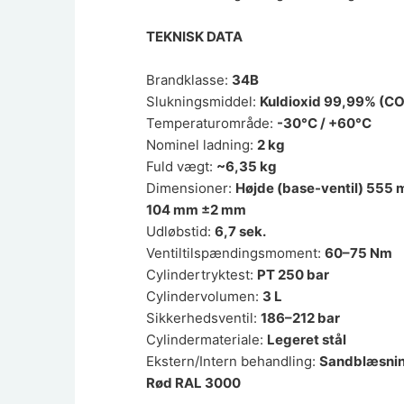
TEKNISK DATA
Brandklasse:
34B
Slukningsmiddel:
Kuldioxid 99,99% (CO
Temperaturområde:
-30°C / +60°C
Nominel ladning:
2 kg
Fuld vægt:
~6,35 kg
Dimensioner:
Højde (base-ventil) 555
104 mm ±2 mm
Udløbstid:
6,7 sek.
Ventiltilspændingsmoment:
60–75 Nm
Cylindertryktest:
PT 250 bar
Cylindervolumen:
3 L
Sikkerhedsventil:
186–212 bar
Cylindermateriale:
Legeret stål
Ekstern/Intern behandling:
Sandblæsnin
Rød RAL 3000