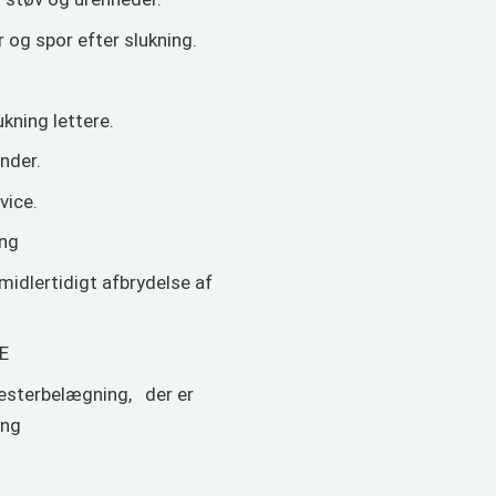
 og spor efter slukning.
kning lettere.
inder.
vice.
ing
midlertidigt afbrydelse af
 E
yesterbelægning, der er
ing