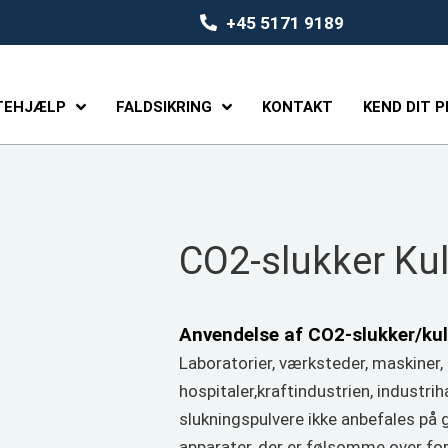
+45 5171 9189
TEHJÆLP
FALDSIKRING
KONTAKT
KEND DIT 
CO2-slukker Kul
Anvendelse af CO2-slukker/kul
Laboratorier, værksteder, maskiner, 
hospitaler,kraftindustrien, industrih
slukningspulvere ikke anbefales på 
apparater, der er følsomme over for