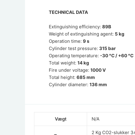
TECHNICAL DATA
Extinguishing efficiency:
89B
Weight of extinguishing agent:
5 kg
Operation time:
9 s
Cylinder test pressure:
315 bar
Operating temperature:
-30 °C / +60 °C
Total weight:
14 kg
Fire under voltage:
1000 V
Total height:
685 mm
Cylinder diameter:
136 mm
Vægt
N/A
2 Kg CO2-slukker 3