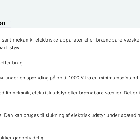
on
sart mekanik, elektriske apparater eller brændbare væsker
art støv.
 efter brug.
styr under en spænding på op til 1000 V fra en minimumsafstand 
d finmekanik, elektrisk udstyr eller brændbare væsker. Det er
s. Den kan bruges til slukning af elektrisk udstyr under spænding
lukker genopfyldelig.