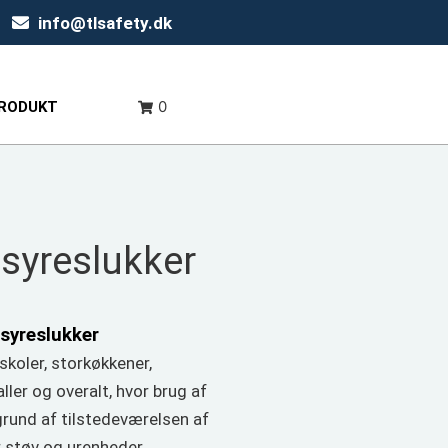
info@tlsafety.dk
0
PRODUKT
syreslukker
syreslukker
skoler, storkøkkener,
aller og overalt, hvor brug af
grund af tilstedeværelsen af
 støv og urenheder.