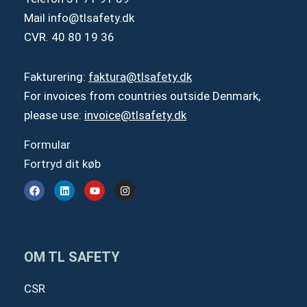
Mail
info@tlsafety.dk
CVR. 40 80 19 36
Fakturering:
faktura@tlsafety.dk
For invoices from countries outside Denmark,
please use:
invoice@tlsafety.dk
Formular
Fortryd dit køb
F
L
Y
I
a
i
o
n
c
n
u
s
e
k
t
t
b
e
u
a
o
d
b
g
o
i
e
r
OM TL SAFETY
k
n
a
m
CSR