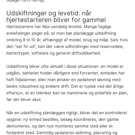
Udskiftninger og levetid: når
hjertestarteren bliver for gammel
Hjertestartere har ikke uendelig levetid. Mange faglige
anbefalinger peger på, at man bør planlægge udskiftning
omkring 8 til 10 år, afhængigt af model, brug og miljø. Selv hvis
den “ser fin ud”, kan der være udfordringer med reservedele,
batterityper, software og generel driftssikkerhed.
Udskiftning bliver ofte aktuelt i disse situationer: en model er
udgået, batteriet holder dårligere end forventet, enheden har
haft fejlalarmer, eller man ønsker en opdateret løsning med
bedre robusthed og enklere drift. Det er typisk ved det årlige
eftersyn, at en tekniker kan se mønstrene og anbefale en plan,
før det bliver akut.
Når en udskiftning planlægges rigtigt, bliver det en kontrolleret
opgave: ny enhed bestilles, besøg koordineres, den gamle
demonteres, og den nye monteres samme sted eller et
forbedret sted. Samtidig opdateres skiltning, placering og