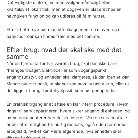
Det vigtigste er ikke, om man vælger månedligt eller
kvartalsvist lokalt tjek, men at opgaven er placeret hos en
navngiven funktion og kan udføres på få minutter.
Efter et eftersyn bør man stå tilbage med ro i maven og et
papirspor, der kan findes frem med det samme.
Efter brug: hvad der skal ske med det
samme
Når en hjertestarter har været i brug, skal den ikke bare
“hænges tilbage”. Elektroder er som udgangspunkt
engangsudstyr, og enheden skal klargøres, så den igen er klar.
Mange overser også, at skabet kan have udløst alarm, eller at
der ligger et brugt førstehjælpskit, som bør genopfyldes.
En praktisk tilgang er at aftale en klar intern procedure: Hvem
ringer til servicepartneren, hvem sikrer adgang til enheden, og
hvem dokumenterer hændelsen internt. Ved en serviceaftale
er der ofte mulighed for hurtig respons, også uden for normal
arbejdstid, hvilket kan være afgørende, hvis enheden skal
tilbage i drift hurtigt.