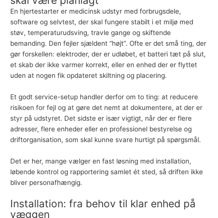
skal være planlagt
En hjertestarter er medicinsk udstyr med forbrugsdele,
software og selvtest, der skal fungere stabilt i et miljø med
støv, temperaturudsving, travle gange og skiftende
bemanding. Den fejler sjældent “højt”. Ofte er det små ting, der
gør forskellen: elektroder, der er udløbet, et batteri tæt på slut,
et skab der ikke varmer korrekt, eller en enhed der er flyttet
uden at nogen fik opdateret skiltning og placering.
Et godt service-setup handler derfor om to ting: at reducere
risikoen for fejl og at gøre det nemt at dokumentere, at der er
styr på udstyret. Det sidste er især vigtigt, når der er flere
adresser, flere enheder eller en professionel bestyrelse og
driftorganisation, som skal kunne svare hurtigt på spørgsmål.
Det er her, mange vælger en fast løsning med installation,
løbende kontrol og rapportering samlet ét sted, så driften ikke
bliver personafhængig.
Installation: fra behov til klar enhed på
væggen