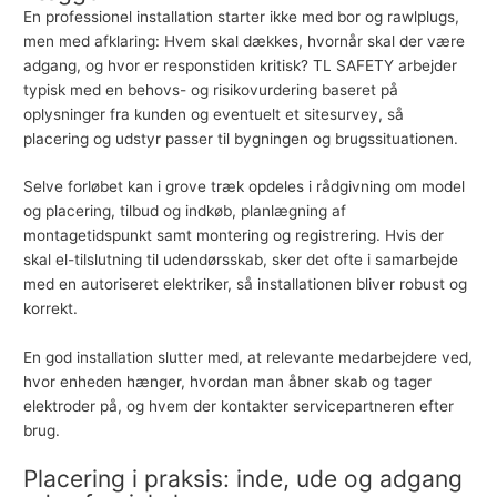
En professionel installation starter ikke med bor og rawlplugs,
men med afklaring: Hvem skal dækkes, hvornår skal der være
adgang, og hvor er responstiden kritisk?
TL SAFETY
arbejder
typisk med en behovs- og risikovurdering baseret på
oplysninger fra kunden og eventuelt et sitesurvey, så
placering og udstyr passer til bygningen og brugssituationen.
Selve forløbet kan i grove træk opdeles i rådgivning om model
og placering, tilbud og indkøb, planlægning af
montagetidspunkt samt montering og registrering. Hvis der
skal el-tilslutning til
udendørsskab
, sker det ofte i samarbejde
med en autoriseret elektriker, så installationen bliver robust og
korrekt.
En god installation slutter med, at relevante medarbejdere ved,
hvor enheden hænger, hvordan man åbner skab og tager
elektroder på, og hvem der kontakter servicepartneren efter
brug.
Placering i praksis: inde, ude og adgang