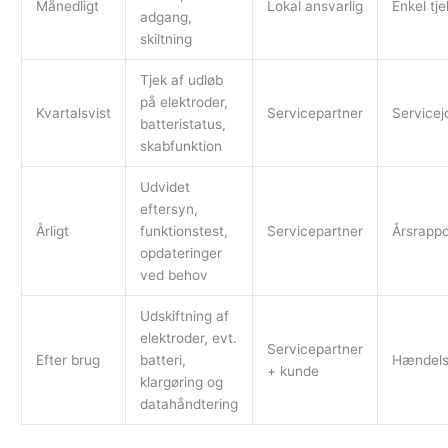
Månedligt
Lokal ansvarlig
Enkel tje
adgang,
skiltning
Tjek af udløb
på elektroder,
Kvartalsvist
Servicepartner
Servicej
batteristatus,
skabfunktion
Udvidet
eftersyn,
Årligt
funktionstest,
Servicepartner
Årsrappo
opdateringer
ved behov
Udskiftning af
elektroder, evt.
Servicepartner
Efter brug
batteri,
Hændels
+ kunde
klargøring og
datahåndtering