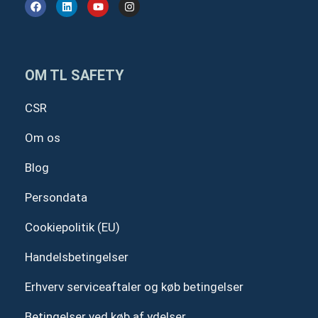
F
L
Y
I
a
i
o
n
c
n
u
s
e
k
t
t
b
e
u
a
o
d
b
g
o
i
e
r
OM TL SAFETY
k
n
a
m
CSR
Om os
Blog
Persondata
Cookiepolitik (EU)
Handelsbetingelser
Erhverv serviceaftaler og køb betingelser
Betingelser ved køb af ydelser