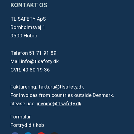
KONTAKT OS
TL SAFETY ApS
Bornholmsvej 1
9500 Hobro
Telefon
51 71 91 89
Mail
info@tlsafety.dk
CVR. 40 80 19 36
Fakturering:
faktura@tlsafety.dk
For invoices from countries outside Denmark,
please use:
invoice@tlsafety.dk
Formular
Fortryd dit køb