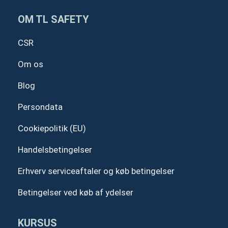
o
d
b
g
o
i
e
r
OM TL SAFETY
k
n
a
m
CSR
Om os
Blog
Persondata
Cookiepolitik (EU)
Handelsbetingelser
Erhverv serviceaftaler og køb betingelser
Betingelser ved køb af ydelser
KURSUS