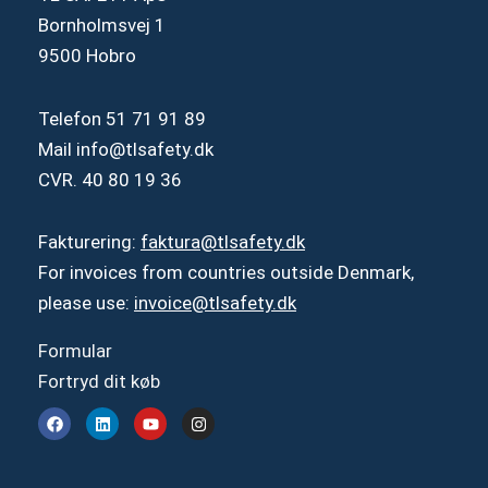
Bornholmsvej 1
9500 Hobro
Telefon
51 71 91 89
Mail
info@tlsafety.dk
CVR. 40 80 19 36
Fakturering:
faktura@tlsafety.dk
For invoices from countries outside Denmark,
please use:
invoice@tlsafety.dk
Formular
Fortryd dit køb
F
L
Y
I
a
i
o
n
c
n
u
s
e
k
t
t
b
e
u
a