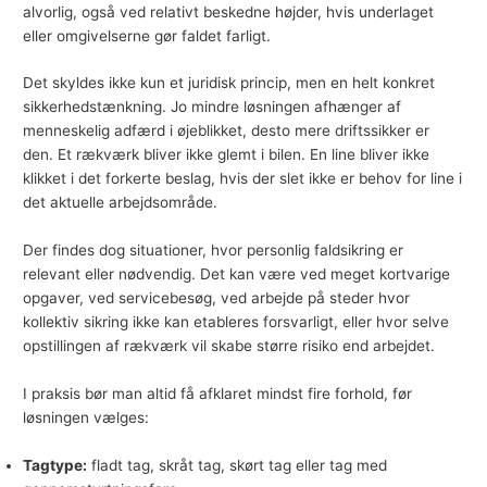
alvorlig, også ved relativt beskedne højder, hvis underlaget
eller omgivelserne gør faldet farligt.
Det skyldes ikke kun et juridisk princip, men en helt konkret
sikkerhedstænkning. Jo mindre løsningen afhænger af
menneskelig adfærd i øjeblikket, desto mere driftssikker er
den. Et rækværk bliver ikke glemt i bilen. En line bliver ikke
klikket i det forkerte beslag, hvis der slet ikke er behov for line i
det aktuelle arbejdsområde.
Der findes dog situationer, hvor personlig faldsikring er
relevant eller nødvendig. Det kan være ved meget kortvarige
opgaver, ved servicebesøg, ved arbejde på steder hvor
kollektiv sikring ikke kan etableres forsvarligt, eller hvor selve
opstillingen af rækværk vil skabe større risiko end arbejdet.
I praksis bør man altid få afklaret mindst fire forhold, før
løsningen vælges:
Tagtype:
fladt tag, skråt tag, skørt tag eller tag med