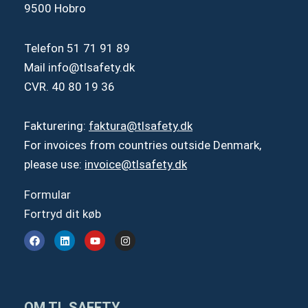
9500 Hobro
Telefon
51 71 91 89
Mail
info@tlsafety.dk
CVR. 40 80 19 36
Fakturering:
faktura@tlsafety.dk
For invoices from countries outside Denmark,
please use:
invoice@tlsafety.dk
Formular
Fortryd dit køb
F
L
Y
I
a
i
o
n
c
n
u
s
e
k
t
t
b
e
u
a
o
d
b
g
o
i
e
r
OM TL SAFETY
k
n
a