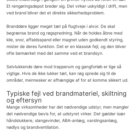
Et rengøringsdepot breder sig. Det virker uskyldigt i drift, men
ved brand bliver det et direkte sikkerhedsproblem.
Branddøre
ligger meget tæt på flugtveje i alvor. De skal
begrænse brand og røgspredning. Når de holdes åbne med
kile, snor, affaldsspand eller magnet uden godkendt styring,
mister de deres funktion. Det er en klassisk fejl, og den bliver
ofte bemærket med det samme ved et brandsyn.
Selvlukkende døre mod trapperum og gangforløb er lige så
vigtige. Hvis de ikke lukker tæt, kan røg sprede sig til de
områder, mennesker er afhængige af for at komme sikkert ud.
Typiske fejl ved brandmateriel, skiltning
og eftersyn
Mange virksomheder har det nødvendige udstyr, men mangler
det nødvendige bevis for, at udstyret virker. Det gælder især
håndslukkere
,
slangevinder
,
ABA-anlæg
,
varslingsanlæg
,
nødlys og brandventilation.