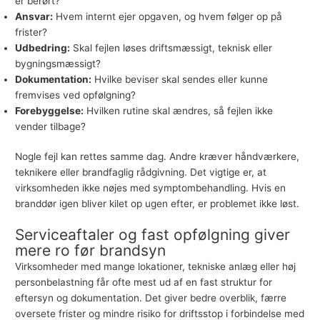
er berørt?
Ansvar:
Hvem internt ejer opgaven, og hvem følger op på
frister?
Udbedring:
Skal fejlen løses driftsmæssigt, teknisk eller
bygningsmæssigt?
Dokumentation:
Hvilke beviser skal sendes eller kunne
fremvises ved opfølgning?
Forebyggelse:
Hvilken rutine skal ændres, så fejlen ikke
vender tilbage?
Nogle fejl kan rettes samme dag. Andre kræver håndværkere,
teknikere eller brandfaglig rådgivning. Det vigtige er, at
virksomheden ikke nøjes med symptombehandling. Hvis en
branddør igen bliver kilet op ugen efter, er problemet ikke løst.
Serviceaftaler og fast opfølgning giver
mere ro før brandsyn
Virksomheder med mange lokationer, tekniske anlæg eller høj
personbelastning får ofte mest ud af en fast struktur for
eftersyn og dokumentation. Det giver bedre overblik, færre
oversete frister og mindre risiko for driftsstop i forbindelse med