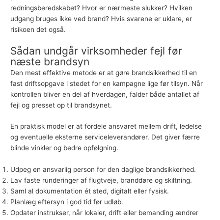
redningsberedskabet? Hvor er nærmeste slukker? Hvilken
udgang bruges ikke ved brand? Hvis svarene er uklare, er
risikoen det også.
Sådan undgår virksomheder fejl før
næste brandsyn
Den mest effektive metode er at gøre brandsikkerhed til en
fast driftsopgave i stedet for en kampagne lige før tilsyn. Når
kontrollen bliver en del af hverdagen, falder både antallet af
fejl og presset op til brandsynet.
En praktisk model er at fordele ansvaret mellem drift, ledelse
og eventuelle eksterne serviceleverandører. Det giver færre
blinde vinkler og bedre opfølgning.
Udpeg en ansvarlig person for den daglige brandsikkerhed.
Lav faste runderinger af flugtveje, branddøre og skiltning.
Saml al dokumentation ét sted, digitalt eller fysisk.
Planlæg eftersyn i god tid før udløb.
Opdater instrukser, når lokaler, drift eller bemanding ændrer