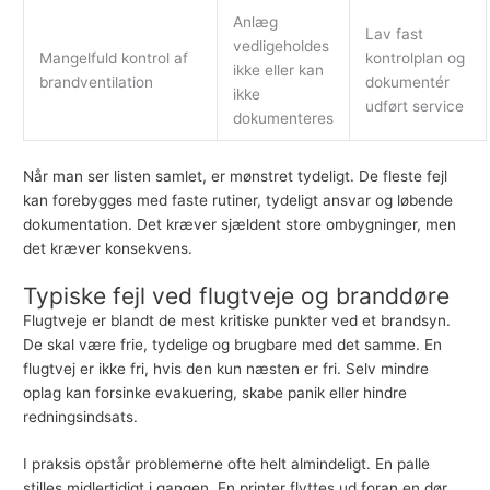
Anlæg
Lav fast
vedligeholdes
Mangelfuld kontrol af
kontrolplan og
ikke eller kan
brandventilation
dokumentér
ikke
udført service
dokumenteres
Når man ser listen samlet, er mønstret tydeligt. De fleste fejl
kan forebygges med faste rutiner, tydeligt ansvar og løbende
dokumentation. Det kræver sjældent store ombygninger, men
det kræver konsekvens.
Typiske fejl ved flugtveje og branddøre
Flugtveje
er blandt de mest kritiske punkter ved et brandsyn.
De skal være frie, tydelige og brugbare med det samme. En
flugtvej er ikke fri, hvis den kun næsten er fri. Selv mindre
oplag kan forsinke evakuering, skabe panik eller hindre
redningsindsats.
I praksis opstår problemerne ofte helt almindeligt. En palle
stilles midlertidigt i gangen. En printer flyttes ud foran en dør.