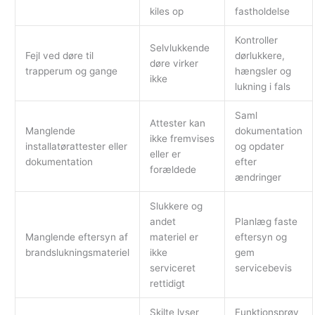
kiles op
fastholdelse
Kontroller
Selvlukkende
Fejl ved døre til
dørlukkere,
døre virker
trapperum og gange
hængsler og
ikke
lukning i fals
Saml
Attester kan
Manglende
dokumentation
ikke fremvises
installatørattester eller
og opdater
eller er
dokumentation
efter
forældede
ændringer
Slukkere og
andet
Planlæg faste
Manglende eftersyn af
materiel er
eftersyn og
brandslukningsmateriel
ikke
gem
serviceret
servicebevis
rettidigt
Skilte lyser
Funktionsprøv