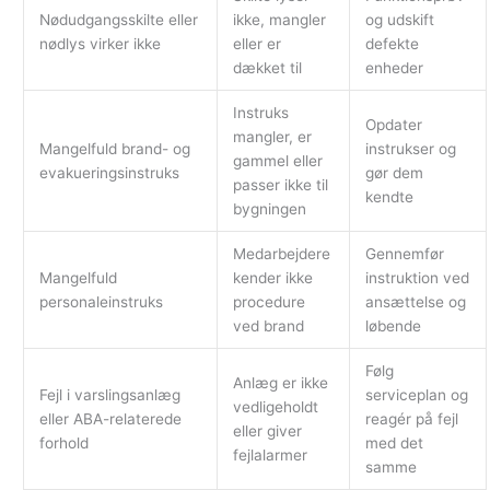
Nødudgangsskilte eller
ikke, mangler
og udskift
nødlys virker ikke
eller er
defekte
dækket til
enheder
Instruks
Opdater
mangler, er
Mangelfuld brand- og
instrukser og
gammel eller
evakueringsinstruks
gør dem
passer ikke til
kendte
bygningen
Medarbejdere
Gennemfør
Mangelfuld
kender ikke
instruktion ved
personaleinstruks
procedure
ansættelse og
ved brand
løbende
Følg
Anlæg er ikke
Fejl i varslingsanlæg
serviceplan og
vedligeholdt
eller ABA-relaterede
reagér på fejl
eller giver
forhold
med det
fejlalarmer
samme