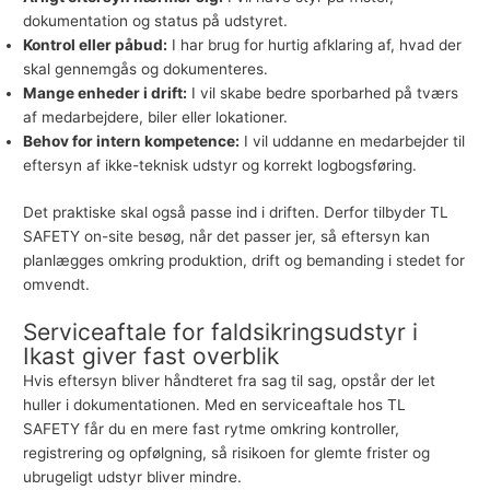
dokumentation og status på udstyret.
Kontrol eller påbud:
I har brug for hurtig afklaring af, hvad der
skal gennemgås og dokumenteres.
Mange enheder i drift:
I vil skabe bedre sporbarhed på tværs
af medarbejdere, biler eller lokationer.
Behov for intern kompetence:
I vil uddanne en medarbejder til
eftersyn af ikke-teknisk udstyr og korrekt logbogsføring.
Det praktiske skal også passe ind i driften. Derfor tilbyder TL
SAFETY on-site besøg, når det passer jer, så eftersyn kan
planlægges omkring produktion, drift og bemanding i stedet for
omvendt.
Serviceaftale for faldsikringsudstyr i
Ikast giver fast overblik
Hvis eftersyn bliver håndteret fra sag til sag, opstår der let
huller i dokumentationen. Med en
serviceaftale
hos TL
SAFETY får du en mere fast rytme omkring kontroller,
registrering og opfølgning, så risikoen for glemte frister og
ubrugeligt udstyr bliver mindre.