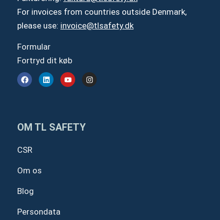
For invoices from countries outside Denmark,
please use:
invoice@tlsafety.dk
Formular
Fortryd dit køb
F
L
Y
I
a
i
o
n
c
n
u
s
e
k
t
t
b
e
u
a
o
d
b
g
o
i
e
r
OM TL SAFETY
k
n
a
m
CSR
Om os
Blog
Persondata