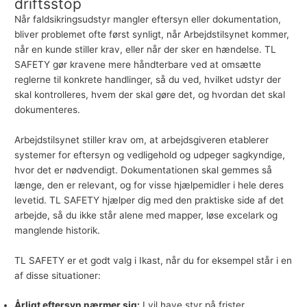
driftsstop
Når faldsikringsudstyr mangler eftersyn eller dokumentation,
bliver problemet ofte først synligt, når Arbejdstilsynet kommer,
når en kunde stiller krav, eller når der sker en hændelse. TL
SAFETY gør kravene mere håndterbare ved at omsætte
reglerne til konkrete handlinger, så du ved, hvilket udstyr der
skal kontrolleres, hvem der skal gøre det, og hvordan det skal
dokumenteres.
Arbejdstilsynet stiller krav om, at arbejdsgiveren etablerer
systemer for eftersyn og vedligehold og udpeger sagkyndige,
hvor det er nødvendigt. Dokumentationen skal gemmes så
længe, den er relevant, og for visse hjælpemidler i hele deres
levetid. TL SAFETY hjælper dig med den praktiske side af det
arbejde, så du ikke står alene med mapper, løse excelark og
manglende historik.
TL SAFETY er et godt valg i Ikast, når du for eksempel står i en
af disse situationer:
Årligt eftersyn nærmer sig:
I vil have styr på frister,