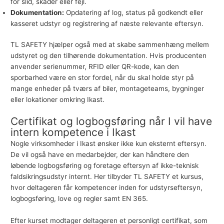
for slid, skader eller fejl.
Dokumentation:
Opdatering af log, status på godkendt eller
kasseret udstyr og registrering af næste relevante eftersyn.
TL SAFETY hjælper også med at skabe sammenhæng mellem
udstyret og den tilhørende dokumentation. Hvis producenten
anvender serienummer, RFID eller QR-kode, kan den
sporbarhed være en stor fordel, når du skal holde styr på
mange enheder på tværs af biler, montageteams, bygninger
eller lokationer omkring Ikast.
Certifikat og logbogsføring når I vil have
intern kompetence i Ikast
Nogle virksomheder i Ikast ønsker ikke kun eksternt eftersyn.
De vil også have en medarbejder, der kan håndtere den
løbende logbogsføring og foretage eftersyn af ikke-teknisk
faldsikringsudstyr internt. Her tilbyder TL SAFETY et
kursus
,
hvor deltageren får kompetencer inden for udstyrseftersyn,
logbogsføring, love og regler samt EN 365.
Efter kurset modtager deltageren et personligt certifikat, som