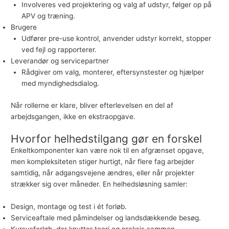
Involveres ved projektering og valg af udstyr, følger op på
APV og træning.
Brugere
Udfører pre-use kontrol, anvender udstyr korrekt, stopper
ved fejl og rapporterer.
Leverandør og servicepartner
Rådgiver om valg, monterer, eftersynstester og hjælper
med myndighedsdialog.
Når rollerne er klare, bliver efterlevelsen en del af
arbejdsgangen, ikke en ekstraopgave.
Hvorfor helhedstilgang gør en forskel
Enkeltkomponenter kan være nok til en afgrænset opgave,
men kompleksiteten stiger hurtigt, når flere fag arbejder
samtidig, når adgangsvejene ændres, eller når projekter
strækker sig over måneder. En helhedsløsning samler:
Design, montage og test i ét forløb.
Serviceaftale med påmindelser og landsdækkende besøg.
Kursusforløb, der knytter teori og praksis sammen.