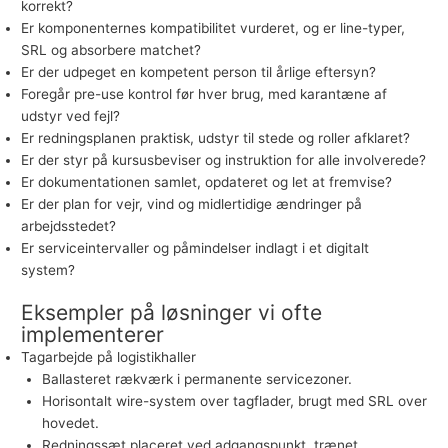
korrekt?
Er komponenternes kompatibilitet vurderet, og er line-typer,
SRL og absorbere matchet?
Er der udpeget en kompetent person til årlige eftersyn?
Foregår pre-use kontrol før hver brug, med karantæne af
udstyr ved fejl?
Er redningsplanen praktisk, udstyr til stede og roller afklaret?
Er der styr på kursusbeviser og instruktion for alle involverede?
Er dokumentationen samlet, opdateret og let at fremvise?
Er der plan for vejr, vind og midlertidige ændringer på
arbejdsstedet?
Er serviceintervaller og påmindelser indlagt i et digitalt
system?
Eksempler på løsninger vi ofte
implementerer
Tagarbejde på logistikhaller
Ballasteret rækværk i permanente servicezoner.
Horisontalt wire-system over tagflader, brugt med SRL over
hovedet.
Redningssæt placeret ved adgangspunkt, trænet