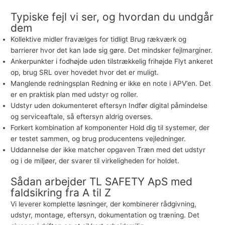
Typiske fejl vi ser, og hvordan du undgår
dem
Kollektive midler fravælges for tidligt Brug rækværk og
barrierer hvor det kan lade sig gøre. Det mindsker fejlmarginer.
Ankerpunkter i fodhøjde uden tilstrækkelig frihøjde Flyt ankeret
op, brug SRL over hovedet hvor det er muligt.
Manglende redningsplan Redning er ikke en note i APV’en. Det
er en praktisk plan med udstyr og roller.
Udstyr uden dokumenteret eftersyn Indfør digital påmindelse
og serviceaftale, så eftersyn aldrig overses.
Forkert kombination af komponenter Hold dig til systemer, der
er testet sammen, og brug producentens vejledninger.
Uddannelse der ikke matcher opgaven Træn med det udstyr
og i de miljøer, der svarer til virkeligheden for holdet.
Sådan arbejder TL SAFETY ApS med
faldsikring fra A til Z
Vi leverer komplette løsninger, der kombinerer rådgivning,
udstyr, montage, eftersyn, dokumentation og træning. Det