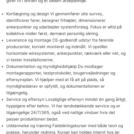
giver ro i driften og et sikkert arbejdsmiljø.
Kortlægning og design Vi gennemfører site survey,
identificerer farer, beregner frihøjder, dimensionerer
ankerpunkter og udarbejder systemforslag. Fokus er altid på
kollektive midler først, dernæst personlig sikring.
Leverance og montage CE-godkendt udstyr fra førende
producenter, korrekt monteret og indmålt. Vi opstiller
horisontale wiresystemer, ankerpunkter, rækværk eller net, og
vi tester installationerne.
Dokumentation og myndighedshjælp Du modtager
montagerapporter, testprotokoller, brugervejledninger og
eftersynsplan. Vi hjælper med at få alt på plads, så
myndighedskrav er opfyldt, og dokumentationen er
tilgængelig.
Service og eftersyn Lovpligtige eftersyn mindst én gang årligt,
hyppigere efter behov. Vi har landsdækkende service og er
tilgængelige 24/7/365, også ved natlige vinduer hvis det
passer produktionen bedst.
Uddannelse og træning Faldsikringskurser med både teori og
praksis, herunder redning. Kurser kan holdes internt hos jer