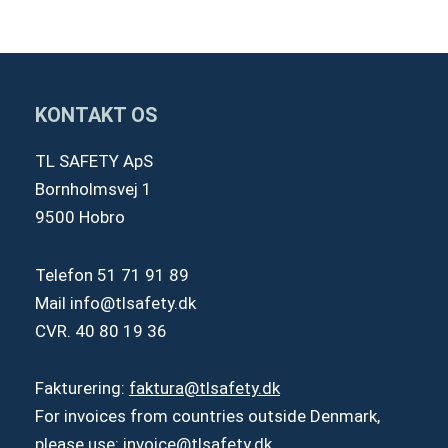
KONTAKT OS
TL SAFETY ApS
Bornholmsvej 1
9500 Hobro
Telefon
51 71 91 89
Mail
info@tlsafety.dk
CVR. 40 80 19 36
Fakturering:
faktura@tlsafety.dk
For invoices from countries outside Denmark,
please use:
invoice@tlsafety.dk