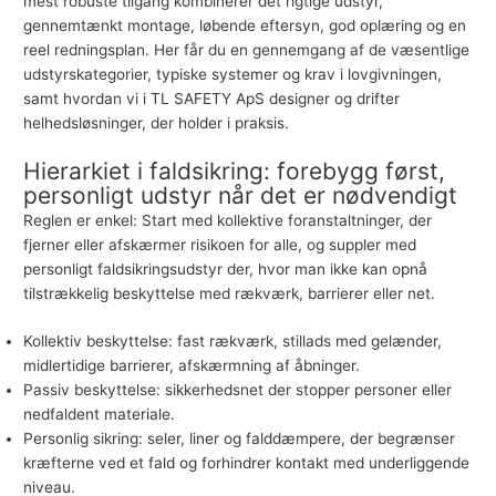
mest robuste tilgang kombinerer det rigtige udstyr,
gennemtænkt montage, løbende eftersyn, god oplæring og en
reel redningsplan. Her får du en gennemgang af de væsentlige
udstyrskategorier, typiske systemer og krav i lovgivningen,
samt hvordan vi i
TL SAFETY ApS
designer og drifter
helhedsløsninger, der holder i praksis.
Hierarkiet i faldsikring: forebygg først,
personligt udstyr når det er nødvendigt
Reglen er enkel: Start med kollektive foranstaltninger, der
fjerner eller afskærmer risikoen for alle, og suppler med
personligt faldsikringsudstyr der, hvor man ikke kan opnå
tilstrækkelig beskyttelse med rækværk, barrierer eller net.
Kollektiv beskyttelse: fast rækværk, stillads med gelænder,
midlertidige barrierer, afskærmning af åbninger.
Passiv beskyttelse: sikkerhedsnet der stopper personer eller
nedfaldent materiale.
Personlig sikring: seler, liner og falddæmpere, der begrænser
kræfterne ved et fald og forhindrer kontakt med underliggende
niveau.