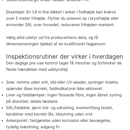
Eksempel: En 1,8 m line klikket i anker i fodhøjde kan kræve
over 5 meter frihøjde. Flytter du ankeret op i brysthøjde eller
anvender SRL over hovedet, reduceres frihøjden markant.
Vælg altid udstyr ud fra producentens data, og få
dimensioneringen tjekket af en kvalificeret fagperson.
Inspektionsrutiner der virker i hverdagen
Den daglige pre-use kontrol tager få minutter og forhindrer de
fleste hændelser med udstyrsfejl:
Sele: remme uden snit, slid eller UV-skader, syninger intakte,
spænder låser korrekt, faldindikatorer ikke aktiveret.
Liner og falddæmper: ingen flossede fibre, ingen åbnet syning
på absorber, labels læsbare.
SRL/faldblok: jævn ind- og udrulning, momentfang testet,
karabiner med korrekt lås, tilslutning uden vrid.
Ankerpunkt: fastgørelse uden korrosion eller bevægelse,
tydelig mærkning, adgang fri.