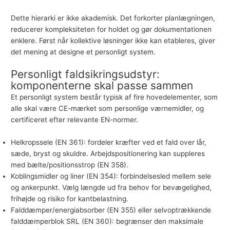
Dette hierarki er ikke akademisk. Det forkorter planlægningen,
reducerer kompleksiteten for holdet og gør dokumentationen
enklere. Først når kollektive løsninger ikke kan etableres, giver
det mening at designe et personligt system.
Personligt faldsikringsudstyr:
komponenterne skal passe sammen
Et personligt system består typisk af fire hovedelementer, som
alle skal være CE-mærket som personlige værnemidler, og
certificeret efter relevante EN-normer.
Helkropssele (EN 361): fordeler kræfter ved et fald over lår,
sæde, bryst og skuldre. Arbejdspositionering kan suppleres
med bælte/positionsstrop (EN 358).
Koblingsmidler og liner (EN 354): forbindelsesled mellem sele
og ankerpunkt. Vælg længde ud fra behov for bevægelighed,
frihøjde og risiko for kantbelastning.
Falddæmper/energiabsorber (EN 355) eller selvoptrækkende
falddæmperblok SRL (EN 360): begrænser den maksimale