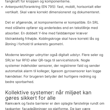
fangkraft for kroppen og komponenterne.
Ankerpunkt/forankring (EN 795): fast, mobilt, horisontalt eller
vertikalt. Skal være korrekt dimensioneret og dokumenteret.
Det er afgørende, at komponenterne er kompatible. En SRL
med stålwire opfører sig anderledes end en tekstillinje med
absorber. En dobbelt Y-line med falddæmper kræver
tilstrækkelig frihøjde. Koblingskroge skal have korrekt lås og
åbning i forhold til ankerets geometri.
Moderne løsninger udnytter også digitalt udstyr. Flere seler og
SRL’er har RFID eller QR-tags til servicehistorik. Nogle
systemer indeholder sensorer, der registrerer fald og sender
automatisk alarm til kolleger, ligesom gyrosensorer kan logge
hændelser. For brugeren betyder det hurtigere redning og
bedre sporbarhed.
Kollektive systemer: når miljøet kan
gøres sikkert for alle
Rækværk og faste barrierer er den oplagte førstelinje rundt om
tagkanter, facadeåbninger og platforme. De kan være