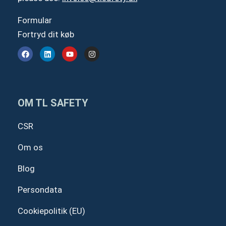
Formular
Fortryd dit køb
F
L
Y
I
a
i
o
n
c
n
u
s
e
k
t
t
b
e
u
a
o
d
b
g
o
i
e
r
OM TL SAFETY
k
n
a
m
CSR
Om os
Blog
Persondata
Cookiepolitik (EU)