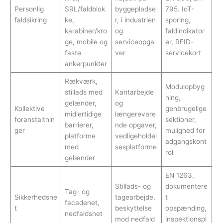
Personlig
SRL/faldblok
byggepladse
795. IoT-
faldsikring
ke,
r, i industrien
sporing,
karabiner/kro
og
faldindikator
ge, mobile og
serviceopga
er, RFID-
faste
ver
servicekort
ankerpunkter
Rækværk,
Modulopbyg
stillads med
Kantarbejde
ning,
gelænder,
og
Kollektive
genbrugelige
midlertidige
længerevare
foranstaltnin
sektioner,
barrierer,
nde opgaver,
ger
mulighed for
platforme
vedligeholdel
adgangskont
med
sesplatforme
rol
gelænder
EN 1263,
Stillads- og
dokumentere
Tag- og
Sikkerhedsne
tagearbejde,
t
facadenet,
t
beskyttelse
opspænding,
nedfaldsnet
mod nedfald
inspektionspl