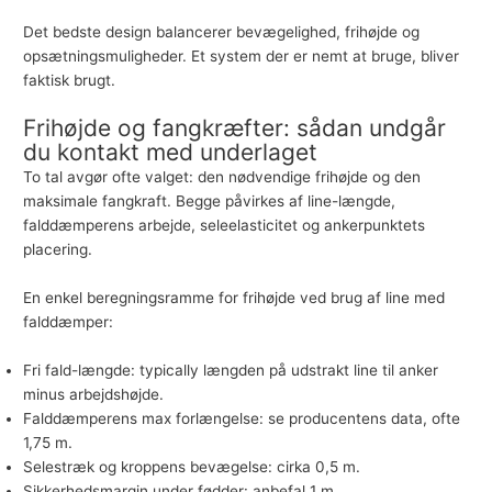
Det bedste design balancerer bevægelighed, frihøjde og
opsætningsmuligheder. Et system der er nemt at bruge, bliver
faktisk brugt.
Frihøjde og fangkræfter: sådan undgår
du kontakt med underlaget
To tal avgør ofte valget: den nødvendige frihøjde og den
maksimale fangkraft. Begge påvirkes af line-længde,
falddæmperens arbejde, seleelasticitet og ankerpunktets
placering.
En enkel beregningsramme for frihøjde ved brug af line med
falddæmper:
Fri fald-længde: typically længden på udstrakt line til anker
minus arbejdshøjde.
Falddæmperens max forlængelse: se producentens data, ofte
1,75 m.
Selestræk og kroppens bevægelse: cirka 0,5 m.
Sikkerhedsmargin under fødder: anbefal 1 m.