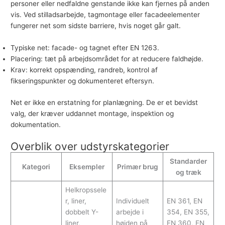
personer eller nedfaldne genstande ikke kan fjernes på anden
vis. Ved stilladsarbejde, tagmontage eller facadeelementer
fungerer net som sidste barriere, hvis noget går galt.
Typiske net: facade- og tagnet efter EN 1263.
Placering: tæt på arbejdsområdet for at reducere faldhøjde.
Krav: korrekt opspænding, randreb, kontrol af
fikseringspunkter og dokumenteret eftersyn.
Net er ikke en erstatning for planlægning. De er et bevidst
valg, der kræver uddannet montage, inspektion og
dokumentation.
Overblik over udstyrskategorier
Standarder
Kategori
Eksempler
Primær brug
og træk
Helkropssele
r, liner,
Individuelt
EN 361, EN
dobbelt Y-
arbejde i
354, EN 355,
liner,
højden på
EN 360, EN