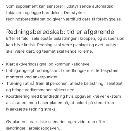
Som supplement kan sensorer i udstyr sende automatisk
faldalarm og logge hændelser. Det styrker
redningsberedskabet og giver værdifuld data til forebyggelse.
Redningsberedskab: tid er afgørende
Efter et fald i sele opstår belastninger i kroppen, og suspension
kan blive kritisk. Redning skal være planlagt og øvet, udstyr
skal være klart, og teamet skal kende rollerne.
Klart aktiveringssignal og kommunikationsvej.
Lettilgængeligt redningssæt, fx nedfirings- eller løftesystem
monteret ved ankerpunktet.
Træning i at nå frem til personen, aflaste belastning i seletøjet
og bringe vedkommende sikkert ned.
Koordinering med brandredning hvis opgaven kræver ekstern
assistance, men basér planen på, at holdet på stedet kan
iværksætte redning straks.
Øv planen i realistiske scenarier, og revider den efter
ændringer i arbejdsopgaven.