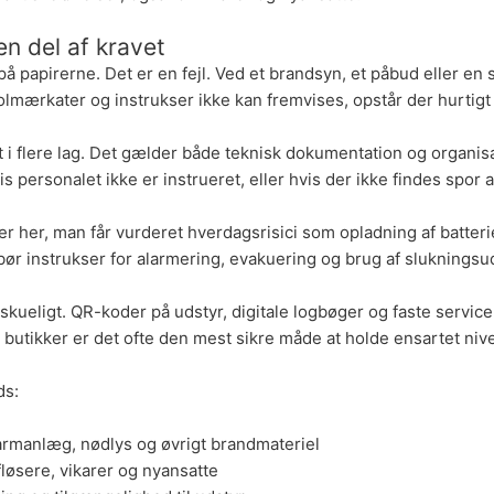
n del af kravet
å papirerne. Det er en fejl. Ved et brandsyn, et påbud eller en
rolmærkater og instrukser ikke kan fremvises, opstår der hurtigt
 flere lag. Det gælder både teknisk dokumentation og organisat
 personalet ikke er instrueret, eller hvis der ikke findes spor a
 er her, man får vurderet hverdagsrisici som opladning af batte
 bør instrukser for alarmering, evakuering og brug af slukningsud
kueligt. QR-koder på udstyr, digitale logbøger og faste servicep
 butikker er det ofte den mest sikre måde at holde ensartet niv
ds:
armanlæg
, nødlys og øvrigt brandmateriel
løsere, vikarer og nyansatte