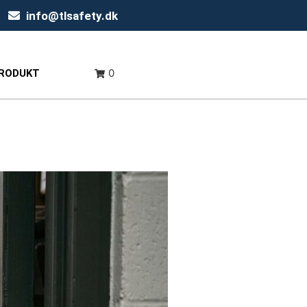
info@tlsafety.dk
0
PRODUKT