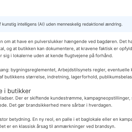
 kunstig intelligens (AI) uden menneskelig redaktionel ændring.
kun om at have en
pulverslukker
hængende ved bagdøren. Det han
al, og at butikken kan dokumentere, at kravene faktisk er opfyldt
sig i lokalerne uden at kende flugtvejene på forhånd.
ang: bygningsreglementet, Arbejdstilsynets regler, eventuelle kr
f butikkens størrelse, indretning, lagerforhold, publikumsbelas
 i butikker
spladser. Der er skiftende kundestrømme, kampagneopstillinger,
ede. Det gør brandsikkerhed mere sårbar i hverdagen.
stor betydning. En ny reol, en palle i et baglokale eller en kamp
Det er en klassisk årsag til anmærkninger ved brandsyn.