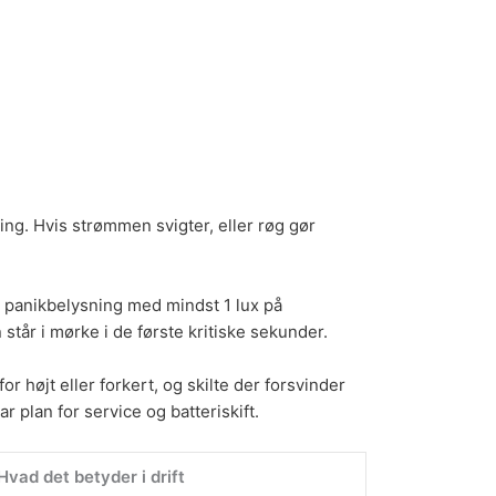
ring. Hvis strømmen svigter, eller røg gør
et panikbelysning med mindst 1 lux på
tår i mørke i de første kritiske sekunder.
r højt eller forkert, og skilte der forsvinder
r plan for service og batteriskift.
Hvad det betyder i drift