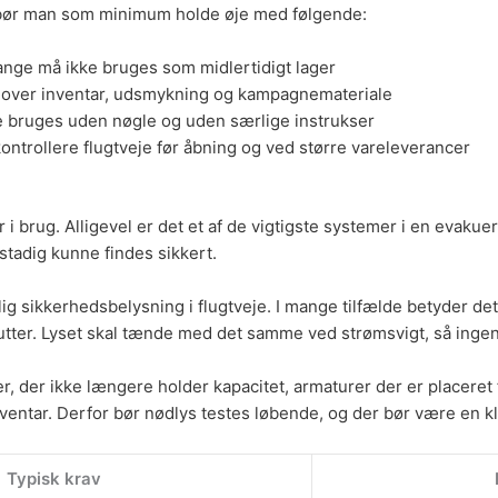
 bør man som minimum holde øje med følgende:
ange må ikke bruges som midlertidigt lager
s over inventar, udsmykning og kampagnemateriale
ne bruges uden nøgle og uden særlige instrukser
ntrollere flugtveje før åbning og ved større vareleverancer
r i brug. Alligevel er det et af de vigtigste systemer i en evakue
stadig kunne findes sikkert.
lig sikkerhedsbelysning i flugtveje. I mange tilfælde betyder d
utter. Lyset skal tænde med det samme ved strømsvigt, så ingen s
, der ikke længere holder kapacitet, armaturer der er placeret fo
nventar. Derfor bør nødlys testes løbende, og der bør være en kla
Typisk krav