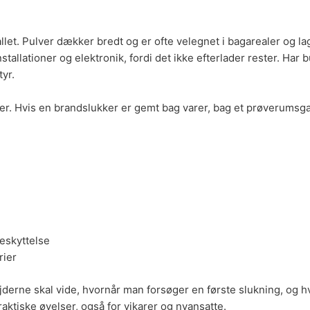
allet. Pulver dækker bredt og er ofte velegnet i bagarealer og la
stallationer og elektronik, fordi det ikke efterlader rester. Har
tyr.
r. Hvis en brandslukker er gemt bag varer, bag et prøverumsgard
eskyttelse
rier
derne skal vide, hvornår man forsøger en første slukning, og h
aktiske øvelser, også for vikarer og nyansatte.