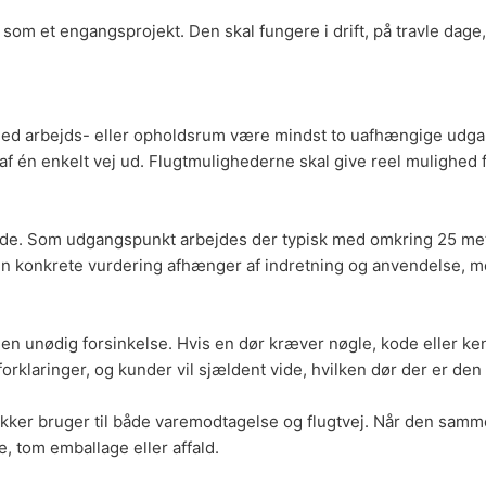
s som et engangsprojekt. Den skal fungere i drift, på travle da
d arbejds- eller opholdsrum være mindst to uafhængige udgange t
 én enkelt vej ud. Flugtmulighederne skal give reel mulighed 
tande. Som udgangspunkt arbejdes der typisk med omkring 25 mete
. Den konkrete vurdering afhænger af indretning og anvendelse, 
en unødig forsinkelse. Hvis en dør kræver nøgle, kode eller kend
l forklaringer, og kunder vil sjældent vide, hvilken dør der er den 
er bruger til både varemodtagelse og flugtvej. Når den samme
re, tom emballage eller affald.