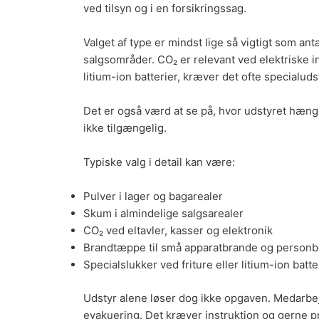
ved tilsyn og i en forsikringssag.
Valget af type
er mindst lige så vigtigt som ant
salgsområder.
CO₂
er relevant ved elektriske in
litium-ion batterier
, kræver det ofte specialuds
Det er også værd at se på, hvor udstyret hænge
ikke tilgængelig.
Typiske valg i detail kan være:
Pulver i lager og bagarealer
Skum i almindelige salgsarealer
CO₂ ved eltavler, kasser og elektronik
Brandtæppe
til små apparatbrande og personb
Specialslukker ved friture eller litium-ion batte
Udstyr alene løser dog ikke opgaven. Medarbej
evakuering
. Det kræver instruktion og gerne pr