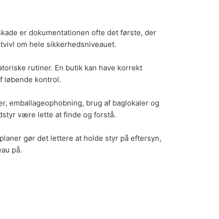
 skade er dokumentationen ofte det første, der
 tvivl om hele sikkerhedsniveauet.
oriske rutiner. En butik kan have korrekt
f løbende kontrol.
rier, emballageophobning, brug af baglokaler og
styr være lette at finde og forstå.
laner gør det lettere at holde styr på eftersyn,
eau på.