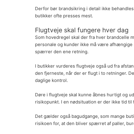
Derfor bør brandsikring i detail ikke behandle
butikker ofte presses mest.
Flugtveje skal fungere hver dag
Som hovedregel skal der fra hver brandcelle me
personale og kunder ikke må være afhængige af
spærrer den ene retning.
I butikker vurderes flugtveje også ud fra afs
den fjerneste, når der er flugt i to retninger
daglige kontrol.
Døre i flugtveje skal kunne åbnes hurtigt og ud
risikopunkt. I en nødsituation er der ikke tid ti
Det gælder også bagudgange, som mange butikk
risikoen for, at den bliver spærret af paller, bu