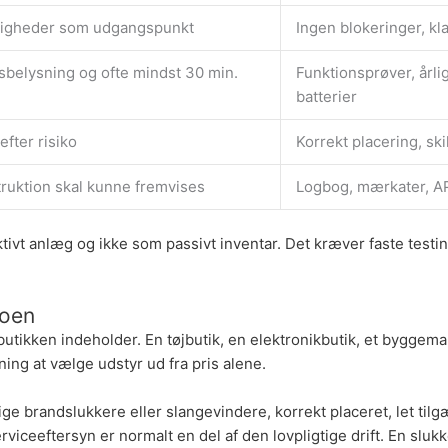
ligheder som udgangspunkt
Ingen blokeringer, kla
sbelysning og ofte mindst 30 min.
Funktionsprøver, årlig
batterier
fter risiko
Korrekt placering, ski
truktion skal kunne fremvises
Logbog, mærkater, AP
vt anlæg og ikke som passivt inventar. Det kræver faste testinte
koen
butikken indeholder. En tøjbutik, en elektronikbutik, et bygge
ing at vælge udstyr ud fra pris alene.
ige brandslukkere eller
slangevindere
, korrekt placeret, let ti
erviceeftersyn er normalt en del af den lovpligtige drift. En slu