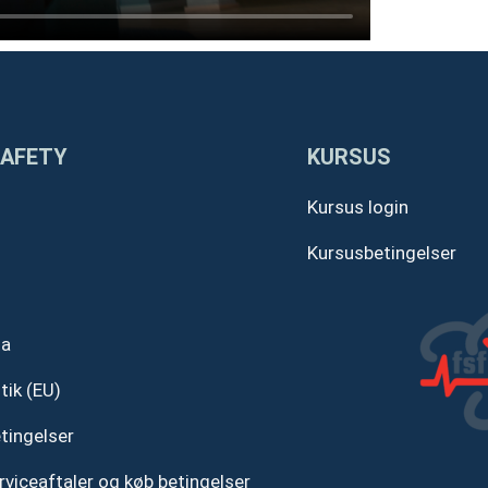
SAFETY
KURSUS
Kursus login
Kursusbetingelser
ta
tik (EU)
tingelser
rviceaftaler og køb betingelser