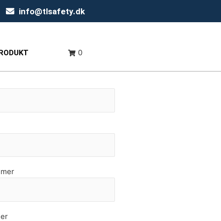
info@tlsafety.dk
0
PRODUKT
mmer
er