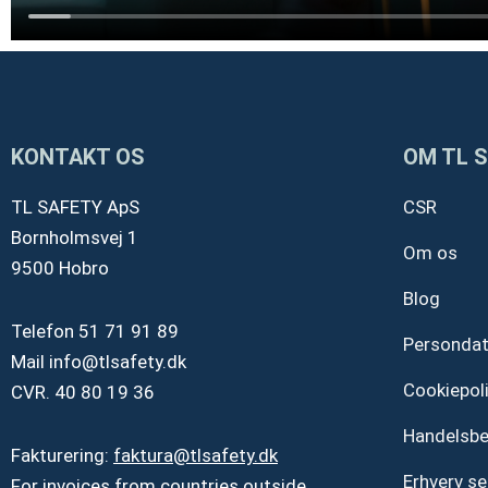
KONTAKT OS
OM TL 
TL SAFETY ApS
CSR
Bornholmsvej 1
Om os
9500 Hobro
Blog
Telefon
51 71 91 89
Personda
Mail
info@tlsafety.dk
Cookiepoli
CVR. 40 80 19 36
Handelsbe
Fakturering:
faktura@tlsafety.dk
Erhverv se
For invoices from countries outside