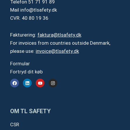
Telefon
51 71 91 89
Mail
info@tlsafety.dk
CVR. 40 80 19 36
Fakturering:
faktura@tlsafety.dk
For invoices from countries outside Denmark,
please use:
invoice@tlsafety.dk
Formular
Fortryd dit køb
F
L
Y
I
a
i
o
n
c
n
u
s
e
k
t
t
b
e
u
a
o
d
b
g
o
i
e
r
OM TL SAFETY
k
n
a
m
CSR