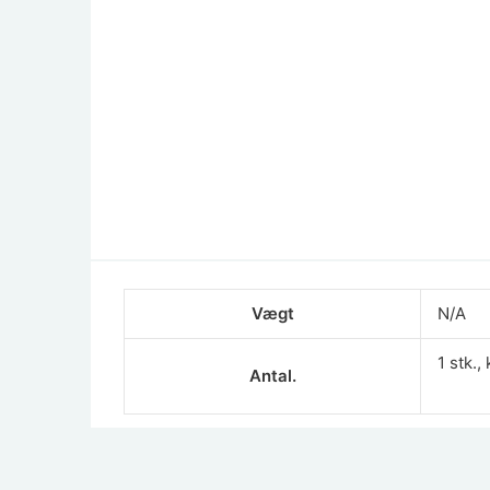
Vægt
N/A
1 stk.,
Antal.