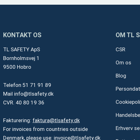
KONTAKT OS
OM TL 
TL SAFETY ApS
CSR
Bornholmsvej 1
Om os
9500 Hobro
Blog
Telefon
51 71 91 89
Personda
Mail
info@tlsafety.dk
Cookiepoli
CVR. 40 80 19 36
Handelsbe
Fakturering:
faktura@tlsafety.dk
Erhverv se
For invoices from countries outside
Denmark, please use:
invoice@tlsafety.dk