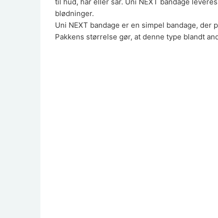
til hud, hår eller sår. Uni NEXT bandage levere
blødninger.
Uni NEXT bandage er en simpel bandage, der pa
Pakkens størrelse gør, at denne type blandt a