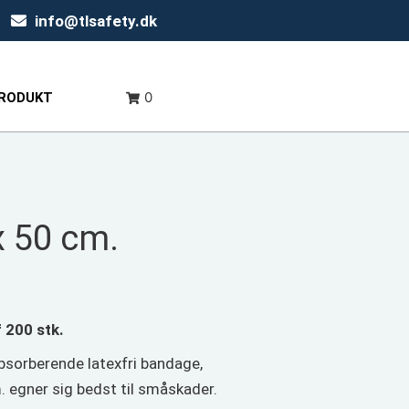
info@tlsafety.dk
0
PRODUKT
x 50 cm.
f 200 stk.
bsorberende latexfri bandage,
m. egner sig bedst til småskader.