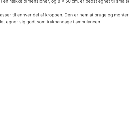
s i en række dimensioner, og 8 x 50 cm. er bedst egnet til små s
sser til enhver del af kroppen. Den er nem at bruge og monter
ndet egner sig godt som trykbandage i ambulancen.