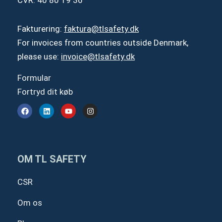
Fakturering:
faktura@tlsafety.dk
For invoices from countries outside Denmark,
please use:
invoice@tlsafety.dk
Formular
Fortryd dit køb
F
L
Y
I
a
i
o
n
c
n
u
s
e
k
t
t
b
e
u
a
o
d
b
g
o
i
e
r
OM TL SAFETY
k
n
a
m
CSR
Om os