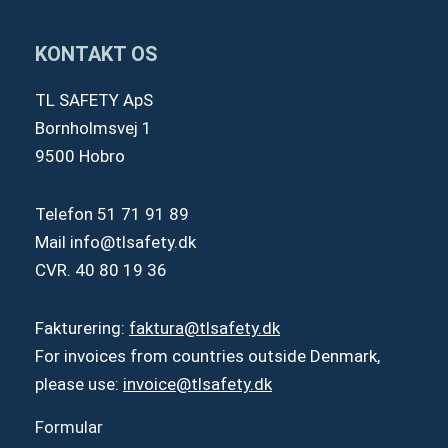
KONTAKT OS
TL SAFETY ApS
Bornholmsvej 1
9500 Hobro
Telefon
51 71 91 89
Mail
info@tlsafety.dk
CVR. 40 80 19 36
Fakturering:
faktura@tlsafety.dk
For invoices from countries outside Denmark,
please use:
invoice@tlsafety.dk
Formular