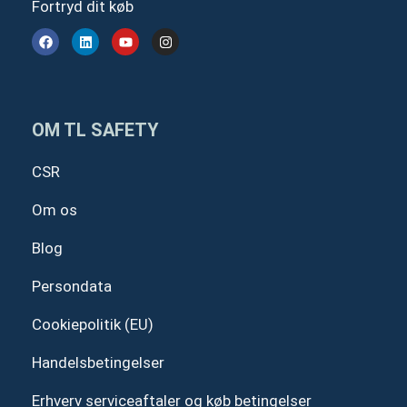
Fortryd dit køb
F
L
Y
I
a
i
o
n
c
n
u
s
e
k
t
t
b
e
u
a
o
d
b
g
o
i
e
r
OM TL SAFETY
k
n
a
m
CSR
Om os
Blog
Persondata
Cookiepolitik (EU)
Handelsbetingelser
Erhverv serviceaftaler og køb betingelser