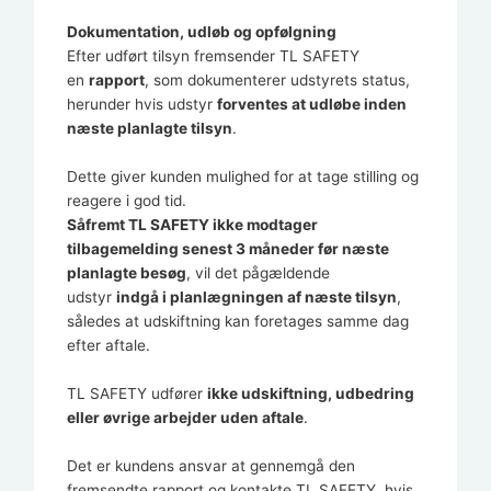
Dokumentation, udløb og opfølgning
Efter udført tilsyn fremsender TL SAFETY
en
rapport
, som dokumenterer udstyrets status,
herunder hvis udstyr
forventes at udløbe inden
næste planlagte tilsyn
.
Dette giver kunden mulighed for at tage stilling og
reagere i god tid.
Såfremt TL SAFETY ikke modtager
tilbagemelding senest 3 måneder før næste
planlagte besøg
, vil det pågældende
udstyr
indgå i planlægningen af næste tilsyn
,
således at udskiftning kan foretages samme dag
efter aftale.
TL SAFETY udfører
ikke udskiftning, udbedring
eller øvrige arbejder uden aftale
.
Det er kundens ansvar at gennemgå den
fremsendte rapport og kontakte TL SAFETY, hvis