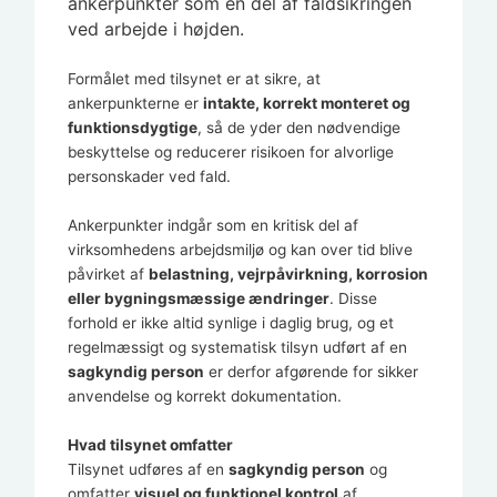
ankerpunkter som en del af faldsikringen
ved arbejde i højden.
Formålet med tilsynet er at sikre, at
ankerpunkterne er
intakte, korrekt monteret og
funktionsdygtige
, så de yder den nødvendige
beskyttelse og reducerer risikoen for alvorlige
personskader ved fald.
Ankerpunkter indgår som en kritisk del af
virksomhedens arbejdsmiljø og kan over tid blive
påvirket af
belastning, vejrpåvirkning, korrosion
eller bygningsmæssige ændringer
. Disse
forhold er ikke altid synlige i daglig brug, og et
regelmæssigt og systematisk tilsyn udført af en
sagkyndig person
er derfor afgørende for sikker
anvendelse og korrekt dokumentation.
Hvad tilsynet omfatter
Tilsynet udføres af en
sagkyndig person
og
omfatter
visuel og funktionel kontrol
af