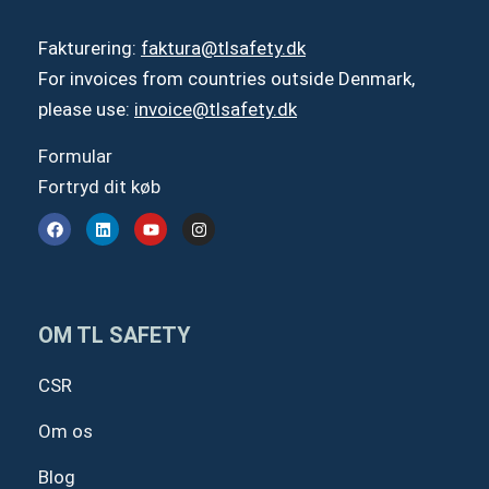
Fakturering:
faktura@tlsafety.dk
For invoices from countries outside Denmark,
please use:
invoice@tlsafety.dk
Formular
Fortryd dit køb
F
L
Y
I
a
i
o
n
c
n
u
s
e
k
t
t
b
e
u
a
o
d
b
g
o
i
e
r
OM TL SAFETY
k
n
a
m
CSR
Om os
Blog