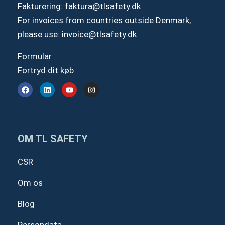
Fakturering:
faktura@tlsafety.dk
For invoices from countries outside Denmark,
please use:
invoice@tlsafety.dk
Formular
Fortryd dit køb
F
L
Y
I
a
i
o
n
c
n
u
s
e
k
t
t
b
e
u
a
o
d
b
g
o
i
e
r
OM TL SAFETY
k
n
a
m
CSR
Om os
Blog