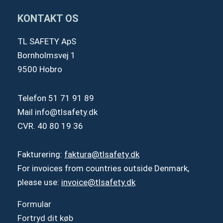
KONTAKT OS
TL SAFETY ApS
Bornholmsvej 1
9500 Hobro
Telefon
51 71 91 89
Mail
info@tlsafety.dk
CVR. 40 80 19 36
Fakturering:
faktura@tlsafety.dk
For invoices from countries outside Denmark,
please use:
invoice@tlsafety.dk
Formular
Fortryd dit køb