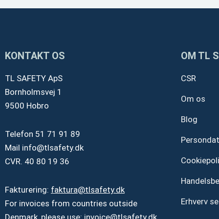
KONTAKT OS
OM TL 
TL SAFETY ApS
CSR
Bornholmsvej 1
Om os
9500 Hobro
Blog
Telefon
51 71 91 89
Personda
Mail
info@tlsafety.dk
Cookiepoli
CVR. 40 80 19 36
Handelsbe
Fakturering:
faktura@tlsafety.dk
Erhverv se
For invoices from countries outside
Denmark, please use:
invoice@tlsafety.dk