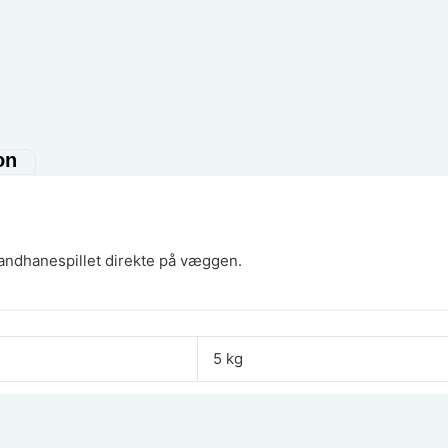
on
5
andhanespillet direkte på væggen.
5 kg