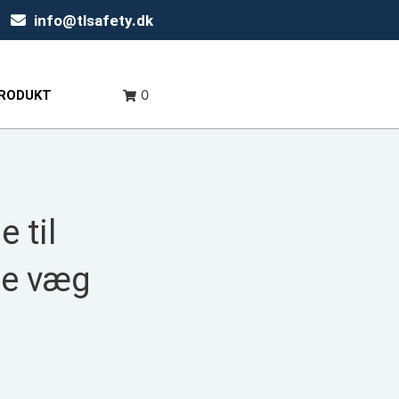
info@tlsafety.dk
0
PRODUKT
 til
pe væg