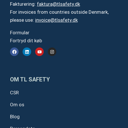
Fakturering:
faktura@tlsafety.dk
For invoices from countries outside Denmark,
please use:
invoice@tlsafety.dk
Formular
Fortryd dit køb
F
L
Y
I
a
i
o
n
c
n
u
s
e
k
t
t
b
e
u
a
o
d
b
g
o
i
e
r
OM TL SAFETY
k
n
a
m
CSR
Om os
Blog