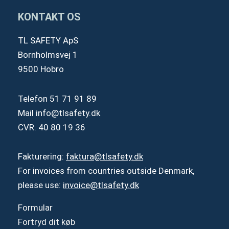
KONTAKT OS
TL SAFETY ApS
Bornholmsvej 1
9500 Hobro
Telefon
51 71 91 89
Mail
info@tlsafety.dk
CVR. 40 80 19 36
Fakturering:
faktura@tlsafety.dk
For invoices from countries outside Denmark,
please use:
invoice@tlsafety.dk
Formular
Fortryd dit køb