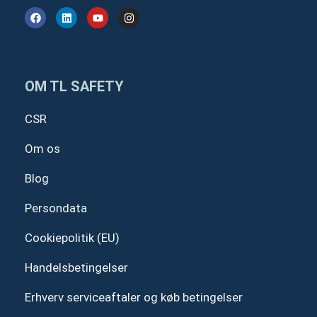
F
L
Y
I
a
i
o
n
c
n
u
s
e
k
t
t
b
e
u
a
o
d
b
g
o
i
e
r
OM TL SAFETY
k
n
a
m
CSR
Om os
Blog
Persondata
Cookiepolitik (EU)
Handelsbetingelser
Erhverv serviceaftaler og køb betingelser