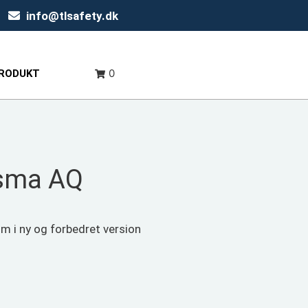
info@tlsafety.dk
0
PRODUKT
sma AQ
 i ny og forbedret version