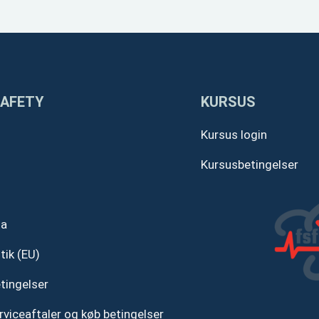
SAFETY
KURSUS
Kursus login
Kursusbetingelser
ta
tik (EU)
tingelser
rviceaftaler og køb betingelser