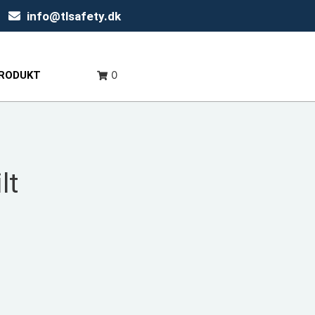
info@tlsafety.dk
0
PRODUKT
lt