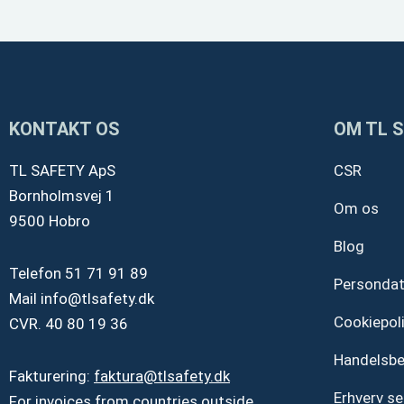
KONTAKT OS
OM TL 
TL SAFETY ApS
CSR
Bornholmsvej 1
Om os
9500 Hobro
Blog
Telefon
51 71 91 89
Personda
Mail
info@tlsafety.dk
Cookiepoli
CVR. 40 80 19 36
Handelsbe
Fakturering:
faktura@tlsafety.dk
Erhverv se
For invoices from countries outside