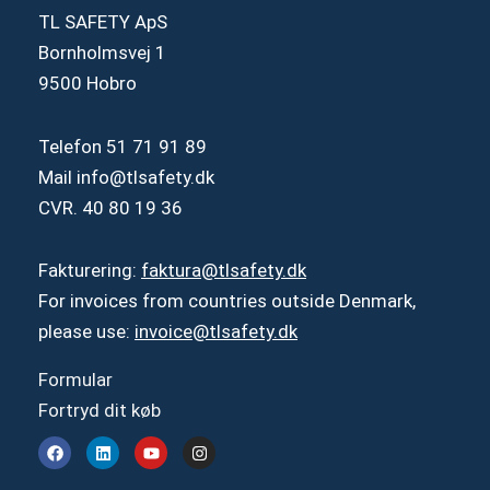
TL SAFETY ApS
Bornholmsvej 1
9500 Hobro
Telefon
51 71 91 89
Mail
info@tlsafety.dk
CVR. 40 80 19 36
Fakturering:
faktura@tlsafety.dk
For invoices from countries outside Denmark,
please use:
invoice@tlsafety.dk
Formular
Fortryd dit køb
F
L
Y
I
a
i
o
n
c
n
u
s