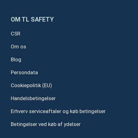
e
k
t
t
b
e
u
a
o
d
b
g
o
i
e
r
OM TL SAFETY
k
n
a
m
CSR
Om os
Blog
Persondata
Cookiepolitik (EU)
Handelsbetingelser
Erhverv serviceaftaler og køb betingelser
Betingelser ved køb af ydelser