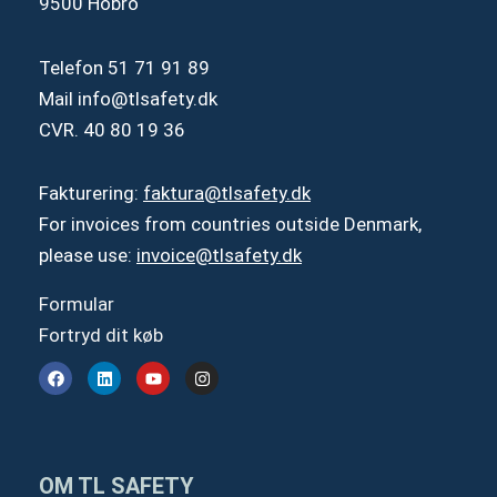
9500 Hobro
Telefon
51 71 91 89
Mail
info@tlsafety.dk
CVR. 40 80 19 36
Fakturering:
faktura@tlsafety.dk
For invoices from countries outside Denmark,
please use:
invoice@tlsafety.dk
Formular
Fortryd dit køb
F
L
Y
I
a
i
o
n
c
n
u
s
e
k
t
t
b
e
u
a
o
d
b
g
o
i
e
r
OM TL SAFETY
k
n
a