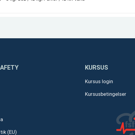
SAFETY
KURSUS
Kursus login
Kursusbetingelser
ta
tik (EU)