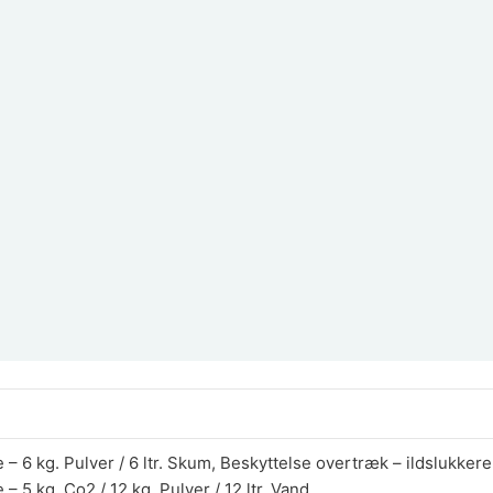
– 6 kg. Pulver / 6 ltr. Skum, Beskyttelse overtræk – ildslukkere 
– 5 kg. Co2 / 12 kg. Pulver / 12 ltr. Vand