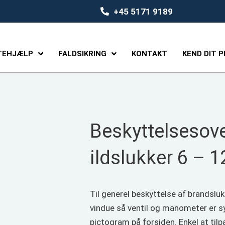
+45 5171 9189
TEHJÆLP
FALDSIKRING
KONTAKT
KEND DIT 
Beskyttelsesov
ildslukker 6 – 12
Til generel beskyttelse af brandslukk
vindue så ventil og manometer er sy
pictogram på forsiden. Enkel at til