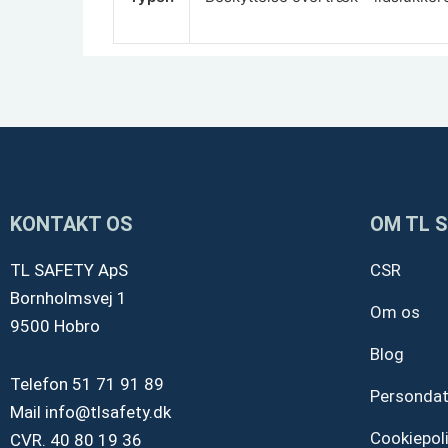
KONTAKT OS
OM TL 
TL SAFETY ApS
CSR
Bornholmsvej 1
Om os
9500 Hobro
Blog
Telefon
51 71 91 89
Personda
Mail
info@tlsafety.dk
Cookiepoli
CVR. 40 80 19 36