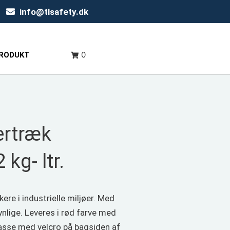
info@tlsafety.dk
0
PRODUKT
ertræk
 kg- ltr.
ere i industrielle miljøer. Med
nlige. Leveres i rød farve med
passe med velcro på bagsiden af