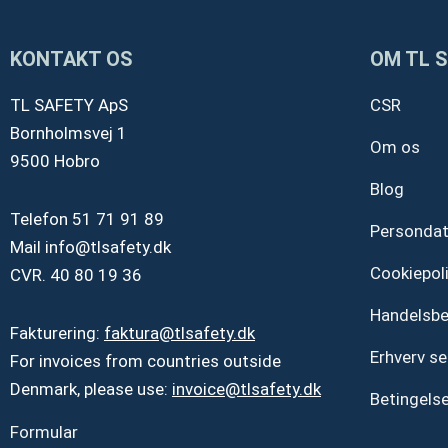
KONTAKT OS
OM TL 
TL SAFETY ApS
CSR
Bornholmsvej 1
Om os
9500 Hobro
Blog
Telefon
51 71 91 89
Personda
Mail
info@tlsafety.dk
Cookiepoli
CVR. 40 80 19 36
Handelsbe
Fakturering:
faktura@tlsafety.dk
Erhverv se
For invoices from countries outside
Denmark, please use:
invoice@tlsafety.dk
Betingelse
Formular