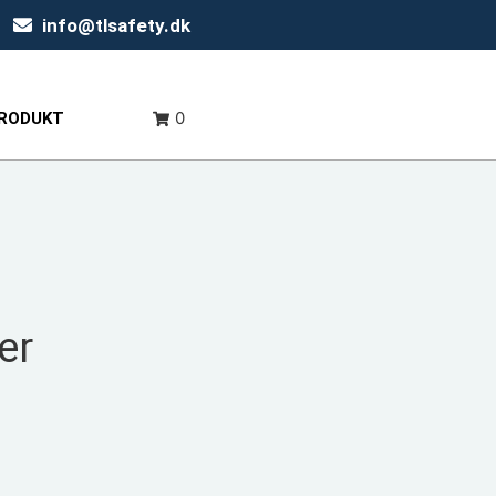
info@tlsafety.dk
0
PRODUKT
er