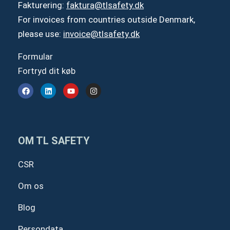
Fakturering:
faktura@tlsafety.dk
For invoices from countries outside Denmark,
please use:
invoice@tlsafety.dk
Formular
Fortryd dit køb
F
L
Y
I
a
i
o
n
c
n
u
s
e
k
t
t
b
e
u
a
o
d
b
g
o
i
e
r
OM TL SAFETY
k
n
a
m
CSR
Om os
Blog
Persondata