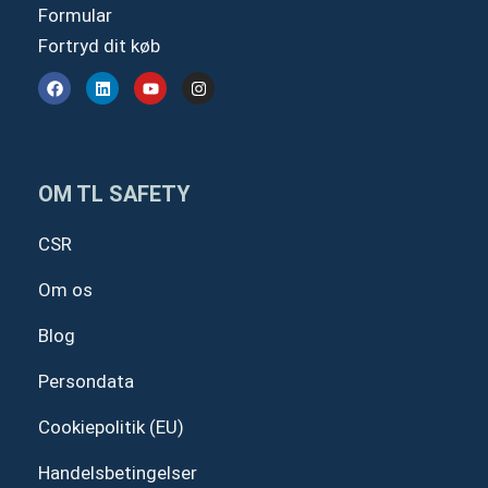
Formular
Fortryd dit køb
F
L
Y
I
a
i
o
n
c
n
u
s
e
k
t
t
b
e
u
a
o
d
b
g
o
i
e
r
OM TL SAFETY
k
n
a
m
CSR
Om os
Blog
Persondata
Cookiepolitik (EU)
Handelsbetingelser