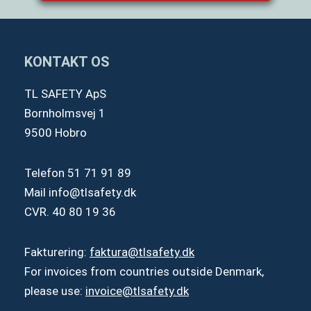
KONTAKT OS
TL SAFETY ApS
Bornholmsvej 1
9500 Hobro
Telefon
51 71 91 89
Mail
info@tlsafety.dk
CVR. 40 80 19 36
Fakturering:
faktura@tlsafety.dk
For invoices from countries outside Denmark,
please use:
invoice@tlsafety.dk