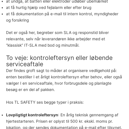
at undgå, at batteri eller elektroder udløber ubemærket
at få hurtig hjælp ved fejlalarm eller efter brug
at få dokumentation på e-mail til intern kontrol, myndigheder
og forsikring
Det er også her, begreber som SLA og responstid bliver
relevante, selv når leverandøren ikke arbejder med et
“klassisk” IT-SLA med bod og minutmål.
To veje: kontroleftersyn eller løbende
serviceaftale
Der findes groft sagt to måder at organisere vedligehold på:
enten bestiller I et årligt kontroleftersyn efter behov, eller også
vælger I en serviceaftale, hvor forbrugsdele og planlagte
besøg er en del af pakken.
Hos TL SAFETY ses begge typer i praksis:
Lovpligtigt kontroleftersyn
: En årlig teknisk gennemgang af
hjertestarteren. Prisen er oplyst til 500 kr. ekskl. moms pr.
lokation, og der sendes dokumentation på e-mail efter tilsynet.