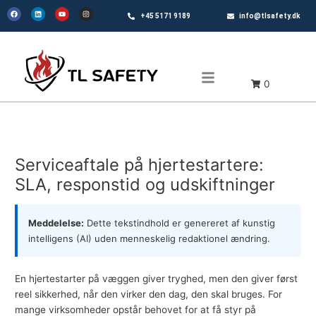
Gå
F
L
Y
I
a
i
o
n
+45 5171 9189
info@tlsafety.dk
til
c
n
u
s
e
k
t
t
indholdet
b
e
u
a
o
d
b
g
o
i
e
r
k
n
a
m
0
Serviceaftale på hjertestartere:
SLA, responstid og udskiftninger
Meddelelse:
Dette tekstindhold er genereret af kunstig
intelligens (AI) uden menneskelig redaktionel ændring.
En
hjertestarter
på væggen giver tryghed, men den giver først
reel sikkerhed, når den virker den dag, den skal bruges. For
mange virksomheder opstår behovet for at få styr på