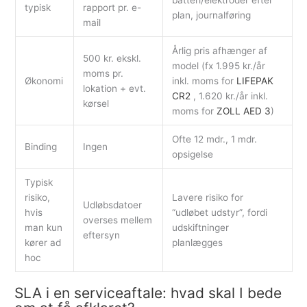
typisk
rapport pr. e-
plan, journalføring
mail
Årlig pris afhænger af
500 kr. ekskl.
model (fx 1.995 kr./år
moms pr.
Økonomi
inkl. moms for
LIFEPAK
lokation + evt.
CR2
, 1.620 kr./år inkl.
kørsel
moms for
ZOLL AED 3
)
Ofte 12 mdr., 1 mdr.
Binding
Ingen
opsigelse
Typisk
risiko,
Lavere risiko for
Udløbsdatoer
hvis
“udløbet udstyr”, fordi
overses mellem
man kun
udskiftninger
eftersyn
kører ad
planlægges
hoc
SLA i en serviceaftale: hvad skal I bede