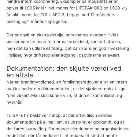
mindre intern koordinering. Eksempler på modelaftaler er
oplyst til 1.995 kr./år inkl. moms for LIFEPAK CR2 og 1.620 kr./
år inkl. moms for ZOLL AED 3, begge med 12 måneders
binding og 1 måneds opsigelse.
Der er også en ekstra detalje, som mange overser: Hvis I
ønsker service uden for normal arbejdstid, kan det aftales,
men det kan udløse et tillæg. Det kan være en god investering
i miljøer, hvor driftstop eller adgang i dagtimerne er svært.
Dokumentation: den skjulte værdi ved
en aftale
Når en brandmyndighed, en forsikringsrådgiver eller en intern
auditor beder om dokumentation, er det sjældent nok at sige
“den virker”. Man skal kunne vise, at den er kontrolleret, og
hvornår.
TL SAFETY beskriver netop, at der efter tilsyn sendes
dokumentation på e-mail om, at udstyret er godkendt, og at
der føres journal/log. For mange ejendomme og organisationer
er det det, der får enderne til at mødes: ét sted at hente