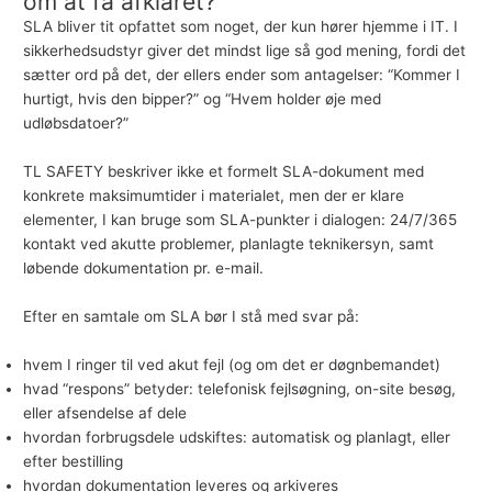
om at få afklaret?
SLA bliver tit opfattet som noget, der kun hører hjemme i IT. I
sikkerhedsudstyr giver det mindst lige så god mening, fordi det
sætter ord på det, der ellers ender som antagelser: “Kommer I
hurtigt, hvis den bipper?” og “Hvem holder øje med
udløbsdatoer?”
TL SAFETY beskriver ikke et formelt SLA-dokument med
konkrete maksimumtider i materialet, men der er klare
elementer, I kan bruge som SLA-punkter i dialogen: 24/7/365
kontakt ved akutte problemer, planlagte teknikersyn, samt
løbende dokumentation pr. e-mail.
Efter en samtale om SLA bør I stå med svar på:
hvem I ringer til ved akut fejl (og om det er døgnbemandet)
hvad “respons” betyder: telefonisk fejlsøgning, on-site besøg,
eller afsendelse af dele
hvordan forbrugsdele udskiftes: automatisk og planlagt, eller
efter bestilling
hvordan dokumentation leveres og arkiveres