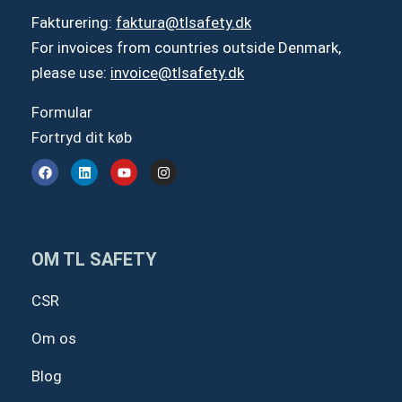
Fakturering:
faktura@tlsafety.dk
For invoices from countries outside Denmark,
please use:
invoice@tlsafety.dk
Formular
Fortryd dit køb
F
L
Y
I
a
i
o
n
c
n
u
s
e
k
t
t
b
e
u
a
o
d
b
g
o
i
e
r
OM TL SAFETY
k
n
a
m
CSR
Om os
Blog