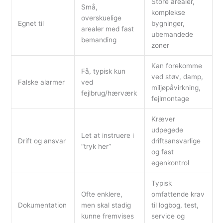
Store arealer,
Små,
komplekse
overskuelige
Egnet til
bygninger,
arealer med fast
ubemandede
bemanding
zoner
Kan forekomme
Få, typisk kun
ved støv, damp,
Falske alarmer
ved
miljøpåvirkning,
fejlbrug/hærværk
fejlmontage
Kræver
udpegede
Let at instruere i
Drift og ansvar
driftsansvarlige
“tryk her”
og fast
egenkontrol
Typisk
Ofte enklere,
omfattende krav
Dokumentation
men skal stadig
til logbog, test,
kunne fremvises
service og