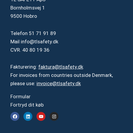
Bornholmsvej 1
9500 Hobro
Telefon
51 71 91 89
Mail
info@tlsafety.dk
CVR. 40 80 19 36
Fakturering:
faktura@tlsafety.dk
For invoices from countries outside Denmark,
please use:
invoice@tlsafety.dk
Formular
Fortryd dit køb
F
L
Y
I
a
i
o
n
c
n
u
s
e
k
t
t
b
e
u
a