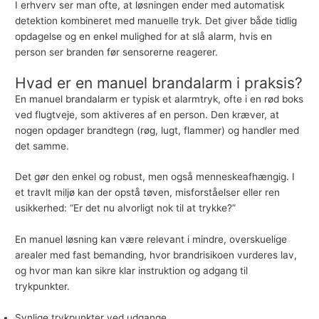
I erhverv ser man ofte, at løsningen ender med automatisk
detektion kombineret med manuelle tryk. Det giver både tidlig
opdagelse og en enkel mulighed for at slå alarm, hvis en
person ser branden før sensorerne reagerer.
Hvad er en manuel brandalarm i praksis?
En manuel brandalarm er typisk et alarmtryk, ofte i en rød boks
ved flugtveje, som aktiveres af en person. Den kræver, at
nogen opdager brandtegn (røg, lugt, flammer) og handler med
det samme.
Det gør den enkel og robust, men også menneskeafhængig. I
et travlt miljø kan der opstå tøven, misforståelser eller ren
usikkerhed: “Er det nu alvorligt nok til at trykke?”
En manuel løsning kan være relevant i mindre, overskuelige
arealer med fast bemanding, hvor brandrisikoen vurderes lav,
og hvor man kan sikre klar instruktion og adgang til
trykpunkter.
Synlige trykpunkter ved udgange