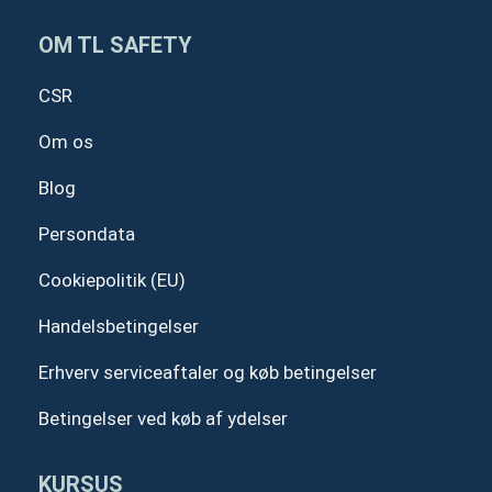
o
d
b
g
o
i
e
r
OM TL SAFETY
k
n
a
m
CSR
Om os
Blog
Persondata
Cookiepolitik (EU)
Handelsbetingelser
Erhverv serviceaftaler og køb betingelser
Betingelser ved køb af ydelser
KURSUS