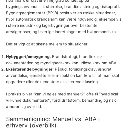
I Danmark er kravene i høj grad bundet op på
bygningsanvendelse, størrelse, brandbelastning og risikoprofil.
Bygningsreglementet (BR18) beskriver en række situationer,
hvor automatisk brandalarm kan være nødvendig, eksempelvis
i større industri- og lagerbygninger over bestemte
arealgrænser, og i særlige indretninger med høj personrisiko.
Det er vigtigt at skelne mellem to situationer:
Nybyggeri/ombygning
: Brandstrategi, brandteknisk
dokumentation og myndighedskrav kan udløse krav om ABA.
Eksisterende bygninger
: Påbud, forsikringskrav, ændret
anvendelse, ejerskifte eller inspektion kan føre til, at man skal
opgradere eller dokumentere eksisterende løsning.
I praksis bliver “kan vi nøjes med manuelt?” ofte til “hvad skal
vi kunne dokumentere?”, fordi driftsform, bemanding og risici
ændrer sig over tid.
Sammenligning: Manuel vs. ABA i
erhverv (overblik)