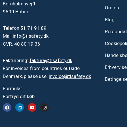
Bornholmsvej 1
Om os
9500 Hobro
Blog
Telefon
51 71 91 89
Personda
Mail
info@tlsafety.dk
Cookiepoli
CVR. 40 80 19 36
Handelsbe
Fakturering:
faktura@tlsafety.dk
Erhverv se
For invoices from countries outside
Denmark, please use:
invoice@tlsafety.dk
Betingelse
Formular
Fortryd dit køb
F
L
Y
I
a
i
o
n
c
n
u
s
e
k
t
t
b
e
u
a
o
d
b
g