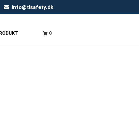
info@tlsafety.dk
0
PRODUKT