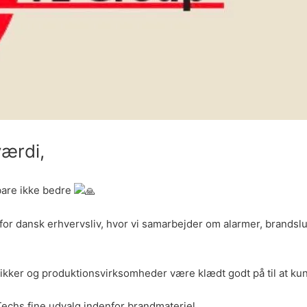
ærdi,
bare ikke bedre
r dansk erhvervsliv, hvor vi samarbejder om alarmer, brandsl
tikker og produktionsvirksomheder være klædt godt på til at ku
-Techs fine udvalg indenfor brandmateriel.